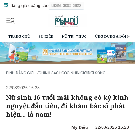
Bảng giá quảng cáo
ISSN: 3093-382X
TRANG CHỦ
SỰ KIỆN
NỮ TRÍ THỨC
ỨNG DỤNG & ĐỔI MỚI
/
BÌNH ĐẲNG GIỚI
CHÍNH SÁCH
GÓC NHÌN GIỚI
ĐỜI SỐNG
22/03/2026 16:28
Nữ sinh 16 tuổi mãi không có kỳ kinh
nguyệt đầu tiên, đi khám bác sĩ phát
hiện... là nam!
Mỹ Diệu
22/03/2026 16:28