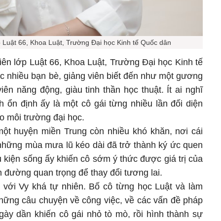
p Luật 66, Khoa Luật, Trường Đại học Kinh tế Quốc dân
iên lớp Luật 66, Khoa Luật, Trường Đại học Kinh tế
 nhiều bạn bè, giảng viên biết đến như một gương
iên năng động, giàu tinh thần học thuật. Ít ai nghĩ
h ổn định ấy là một cô gái từng nhiều lần đối diện
ào môi trường đại học.
 một huyện miền Trung còn nhiều khó khăn, nơi cái
 những mùa mưa lũ kéo dài đã trở thành ký ức quen
u kiện sống ấy khiến cô sớm ý thức được giá trị của
on đường quan trọng để thay đổi tương lai.
 với Vy khá tự nhiên. Bố cô từng học Luật và làm
 Những câu chuyện về công việc, về các vấn đề pháp
gày dần khiến cô gái nhỏ tò mò, rồi hình thành sự