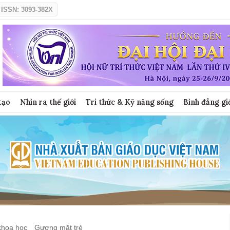
ISSN: 3093-382X
tạo
Nhìn ra thế giới
Tri thức & Kỹ năng sống
Bình đẳng gi
khoa học
Gương mặt trẻ