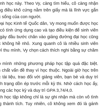
nh học này. Theo Vy, càng tìm hiểu, cô càng nhận
ng điều khô cứng nằm trên giấy mà là lĩnh vực gắn
ộc sống của con người.
Đại học Kinh tế Quốc dân, Vy mong muốn được học
có tính ứng dụng cao và tạo điều kiện để sinh viên
 ngày đầu bước chân vào giảng đường đại học cũng
ực không hề nhỏ. Xung quanh cô là nhiều sinh viên
 vì thu mình, Vy chọn cách thích nghi bằng sự chăm
 mình những phương pháp học tập quá đặc biệt.
 chất vấn đề thay vì học thuộc. Ngoài giờ học trên
tài liệu, trao đổi với giảng viên, bạn bè và duy trì
nh trạng dồn ép trước mỗi kỳ thi. Nhờ cách học ấy,
rong các học kỳ và duy trì GPA 3,74/4,0.
h học tập không chỉ là sự ghi nhận mà còn vô tình
g thành tích. Tuy nhiên, cô không xem đó là gánh