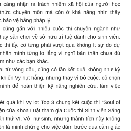
nh càng nhận ra trách nhiệm xã hội của người học
 thức chuyên môn mà còn ở khả năng nhìn thấy
 bảo vệ bằng pháp lý.
y cũng gắn với nhiều cuộc thi chuyên ngành như
” hay sân chơi về sở hữu trí tuệ dành cho sinh viên.
thi ấy, cô từng phải vượt qua không ít sự do dự
nhận mình từng lo lắng vì nghĩ bản thân chưa đủ
iệm như các bạn khác.
ại từ vòng đầu, cũng có lần kết quả không như kỳ
 khiến Vy hụt hẫng, nhưng thay vì bỏ cuộc, cô chọn
mình để hoàn thiện kỹ năng nghiên cứu, làm việc
ết quả khi Vy lọt Top 3 chung kết cuộc thi “Soul of
iện của Khoa Luật tham gia Cuộc thi Sinh viên Sáng
ần thứ VI. Với nữ sinh, những thành tích này không
òn là minh chứng cho việc dám bước qua cảm giác