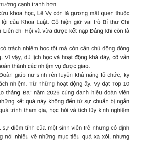
 trường cạnh tranh hơn.
cứu khoa học, Lê Vy còn là gương mặt quen thuộc
Hội của Khoa Luật. Cô hiện giữ vai trò Bí thư Chi
 Liên chi Hội và vừa được kết nạp Đảng khi còn là
ỉ có trách nhiệm học tốt mà còn cần chủ động đóng
. Vì vậy, dù lịch học và hoạt động khá dày, cô vẫn
 hoàn thành các nhiệm vụ được giao.
 Đoàn giúp nữ sinh rèn luyện khả năng tổ chức, kỹ
trách nhiệm. Từ những hoạt động ấy, Vy đạt Top 10
Sao tháng Ba” năm 2026 cùng danh hiệu đoàn viên
, những kết quả này không đến từ sự chuẩn bị ngắn
uá trình tham gia, học hỏi và tích lũy kinh nghiệm
 sự điềm tĩnh của một sinh viên trẻ nhưng có định
g nói nhiều về những mục tiêu quá xa xôi, nhưng