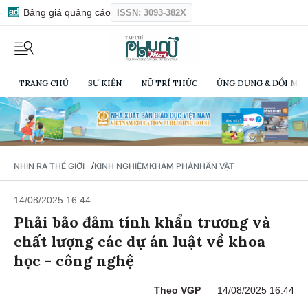
Bảng giá quảng cáo
ISSN: 3093-382X
TRANG CHỦ
SỰ KIỆN
NỮ TRÍ THỨC
ỨNG DỤNG & ĐỔI MỚI
/
NHÌN RA THẾ GIỚI
KINH NGHIỆM
KHÁM PHÁ
NHÂN VẬT
14/08/2025 16:44
Phải bảo đảm tính khẩn trương và
chất lượng các dự án luật về khoa
học - công nghệ
Theo VGP
14/08/2025 16:44