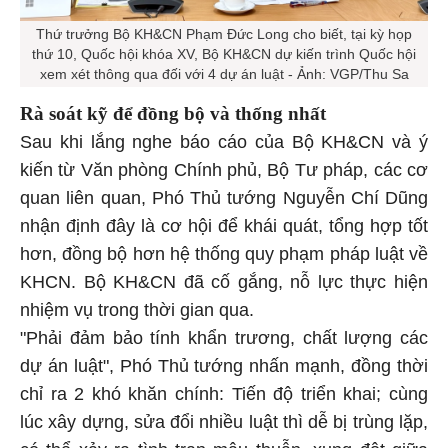
Thứ trưởng Bộ KH&CN Phạm Đức Long cho biết, tại kỳ họp
thứ 10, Quốc hội khóa XV, Bộ KH&CN dự kiến trình Quốc hội
xem xét thông qua đối với 4 dự án luật - Ảnh: VGP/Thu Sa
Rà soát kỹ để đồng bộ và thống nhất
Sau khi lắng nghe báo cáo của Bộ KH&CN và ý
kiến từ Văn phòng Chính phủ, Bộ Tư pháp, các cơ
quan liên quan, Phó Thủ tướng Nguyễn Chí Dũng
nhận định đây là cơ hội để khái quát, tổng hợp tốt
hơn, đồng bộ hơn hệ thống quy phạm pháp luật về
KHCN. Bộ KH&CN đã cố gắng, nỗ lực thực hiện
nhiệm vụ trong thời gian qua.
"Phải đảm bảo tính khẩn trương, chất lượng các
dự án luật", Phó Thủ tướng nhấn mạnh, đồng thời
chỉ ra 2 khó khăn chính: Tiến độ triển khai; cùng
lúc xây dựng, sửa đổi nhiều luật thì dễ bị trùng lặp,