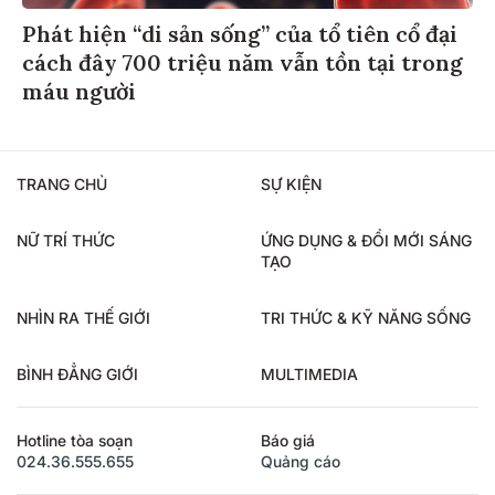
Phát hiện “di sản sống” của tổ tiên cổ đại
cách đây 700 triệu năm vẫn tồn tại trong
máu người
TRANG CHỦ
SỰ KIỆN
NỮ TRÍ THỨC
ỨNG DỤNG & ĐỔI MỚI SÁNG
TẠO
NHÌN RA THẾ GIỚI
TRI THỨC & KỸ NĂNG SỐNG
BÌNH ĐẲNG GIỚI
MULTIMEDIA
Hotline tòa soạn
Báo giá
024.36.555.655
Quảng cáo