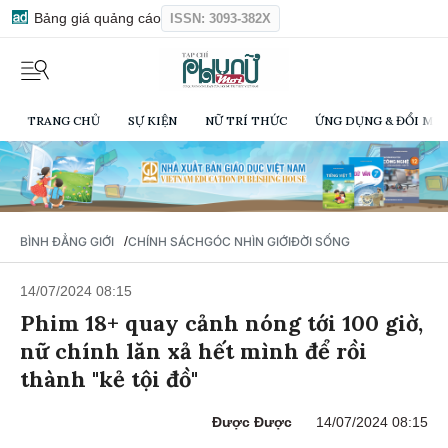
Bảng giá quảng cáo
ISSN: 3093-382X
TRANG CHỦ
SỰ KIỆN
NỮ TRÍ THỨC
ỨNG DỤNG & ĐỔI MỚI
/
BÌNH ĐẲNG GIỚI
CHÍNH SÁCH
GÓC NHÌN GIỚI
ĐỜI SỐNG
14/07/2024 08:15
Phim 18+ quay cảnh nóng tới 100 giờ,
nữ chính lăn xả hết mình để rồi
thành "kẻ tội đồ"
Được Được
14/07/2024 08:15