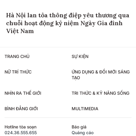
Hà Nội lan tỏa thông điệp yêu thương qua
chuỗi hoạt động kỷ niệm Ngày Gia đình
Việt Nam
TRANG CHỦ
SỰ KIỆN
NỮ TRÍ THỨC
ỨNG DỤNG & ĐỔI MỚI SÁNG
TẠO
NHÌN RA THẾ GIỚI
TRI THỨC & KỸ NĂNG SỐNG
BÌNH ĐẲNG GIỚI
MULTIMEDIA
Hotline tòa soạn
Báo giá
024.36.555.655
Quảng cáo