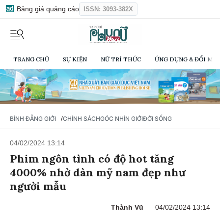
Bảng giá quảng cáo
ISSN: 3093-382X
TRANG CHỦ
SỰ KIỆN
NỮ TRÍ THỨC
ỨNG DỤNG & ĐỔI MỚI
/
BÌNH ĐẲNG GIỚI
CHÍNH SÁCH
GÓC NHÌN GIỚI
ĐỜI SỐNG
04/02/2024 13:14
Phim ngôn tình có độ hot tăng
4000% nhờ dàn mỹ nam đẹp như
người mẫu
Thành Vũ
04/02/2024 13:14