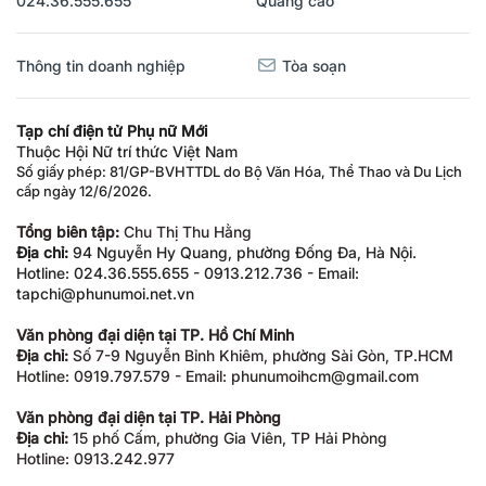
024.36.555.655
Quảng cáo
Thông tin doanh nghiệp
Tòa soạn
Tạp chí điện tử Phụ nữ Mới
Thuộc Hội Nữ trí thức Việt Nam
Số giấy phép: 81/GP-BVHTTDL do Bộ Văn Hóa, Thể Thao và Du Lịch
cấp ngày 12/6/2026.
Tổng biên tập:
Chu Thị Thu Hằng
Địa chỉ:
94 Nguyễn Hy Quang, phường Đống Đa, Hà Nội.
Hotline: 024.36.555.655 - 0913.212.736 - Email:
tapchi@phunumoi.net.vn
Văn phòng đại diện tại TP. Hồ Chí Minh
Địa chỉ:
Số 7-9 Nguyễn Bỉnh Khiêm, phường Sài Gòn, TP.HCM
Hotline: 0919.797.579 - Email: phunumoihcm@gmail.com
Văn phòng đại diện tại TP. Hải Phòng
Địa chỉ:
15 phố Cấm, phường Gia Viên, TP Hải Phòng
Hotline: 0913.242.977