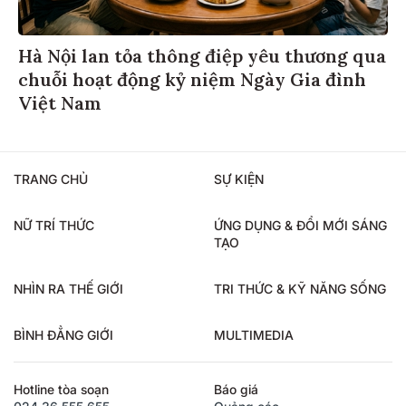
Hà Nội lan tỏa thông điệp yêu thương qua
chuỗi hoạt động kỷ niệm Ngày Gia đình
Việt Nam
TRANG CHỦ
SỰ KIỆN
NỮ TRÍ THỨC
ỨNG DỤNG & ĐỔI MỚI SÁNG
TẠO
NHÌN RA THẾ GIỚI
TRI THỨC & KỸ NĂNG SỐNG
BÌNH ĐẲNG GIỚI
MULTIMEDIA
Hotline tòa soạn
Báo giá