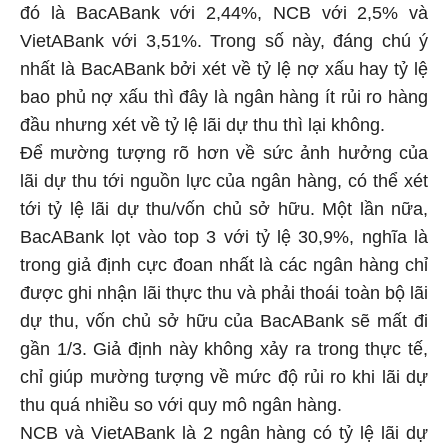
đó là BacABank với 2,44%, NCB với 2,5% và
VietABank với 3,51%. Trong số này, đáng chú ý
nhất là BacABank bởi xét về tỷ lệ nợ xấu hay tỷ lệ
bao phủ nợ xấu thì đây là ngân hàng ít rủi ro hàng
đầu nhưng xét về tỷ lệ lãi dự thu thì lại không.
Để mường tượng rõ hơn về sức ảnh hưởng của
lãi dự thu tới nguồn lực của ngân hàng, có thể xét
tới tỷ lệ lãi dự thu/vốn chủ sở hữu. Một lần nữa,
BacABank lọt vào top 3 với tỷ lệ 30,9%, nghĩa là
trong giả định cực đoan nhất là các ngân hàng chỉ
được ghi nhận lãi thực thu và phải thoái toàn bộ lãi
dự thu, vốn chủ sở hữu của BacABank sẽ mất đi
gần 1/3. Giả định này không xảy ra trong thực tế,
chỉ giúp mường tượng về mức độ rủi ro khi lãi dự
thu quá nhiều so với quy mô ngân hàng.
NCB và VietABank là 2 ngân hàng có tỷ lệ lãi dự