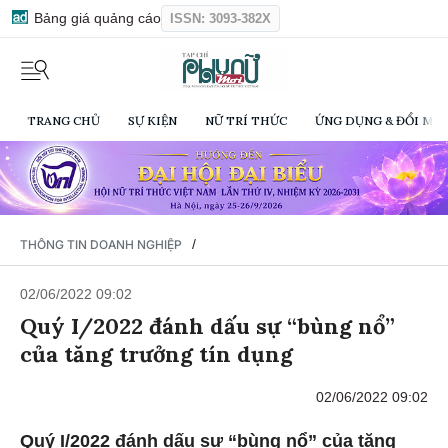
Bảng giá quảng cáo
ISSN: 3093-382X
TRANG CHỦ
SỰ KIỆN
NỮ TRÍ THỨC
ỨNG DỤNG & ĐỔI MỚI
/
THÔNG TIN DOANH NGHIỆP
02/06/2022 09:02
Quý I/2022 đánh dấu sự “bùng nổ”
của tăng trưởng tín dụng
02/06/2022 09:02
Quý I/2022 đánh dấu sự “bùng nổ” của tăng