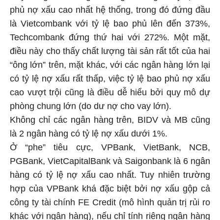
phủ nợ xấu cao nhất hệ thống, trong đó đứng đầu
là Vietcombank với tỷ lệ bao phủ lên đến 373%,
Techcombank đứng thứ hai với 272%. Một mặt,
điều này cho thấy chất lượng tài sản rất tốt của hai
“ông lớn” trên, mặt khác, với các ngân hàng lớn lại
có tỷ lệ nợ xấu rất thấp, việc tỷ lệ bao phủ nợ xấu
cao vượt trội cũng là điều dễ hiểu bởi quy mô dự
phòng chung lớn (do dư nợ cho vay lớn).
Không chỉ các ngân hàng trên, BIDV và MB cũng
là 2 ngân hàng có tỷ lệ nợ xấu dưới 1%.
Ở “phe” tiêu cực, VPBank, VietBank, NCB,
PGBank, VietCapitalBank và Saigonbank là 6 ngân
hàng có tỷ lệ nợ xấu cao nhất. Tuy nhiên trường
hợp của VPBank khá đặc biệt bởi nợ xấu gộp cả
công ty tài chính FE Credit (mô hình quản trị rủi ro
khác với ngân hàng), nếu chỉ tính riêng ngân hàng