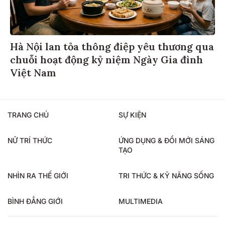
Hà Nội lan tỏa thông điệp yêu thương qua
chuỗi hoạt động kỷ niệm Ngày Gia đình
Việt Nam
TRANG CHỦ
SỰ KIỆN
NỮ TRÍ THỨC
ỨNG DỤNG & ĐỔI MỚI SÁNG
TẠO
NHÌN RA THẾ GIỚI
TRI THỨC & KỸ NĂNG SỐNG
BÌNH ĐẲNG GIỚI
MULTIMEDIA