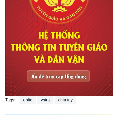
Tags:
obito
vstra
chia tay