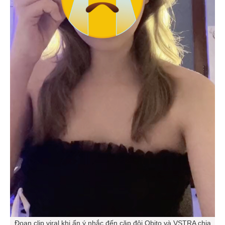
Đoạn clip viral khi ẩn ý nhắc đến cặp đôi Obito và VSTRA chia