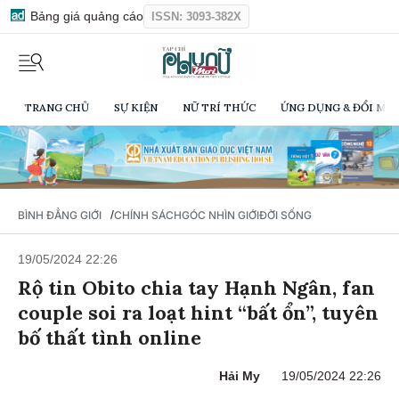
Bảng giá quảng cáo
ISSN: 3093-382X
TRANG CHỦ
SỰ KIỆN
NỮ TRÍ THỨC
ỨNG DỤNG & ĐỔI MỚI
/
BÌNH ĐẲNG GIỚI
CHÍNH SÁCH
GÓC NHÌN GIỚI
ĐỜI SỐNG
19/05/2024 22:26
Rộ tin Obito chia tay Hạnh Ngân, fan
couple soi ra loạt hint “bất ổn”, tuyên
bố thất tình online
Hải My
19/05/2024 22:26