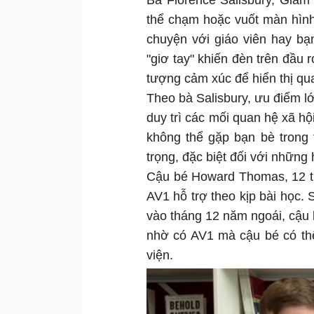
Bà Florence Salisbury, Giám đ
thể chạm hoặc vuốt màn hình
chuyện với giáo viên hay bạ
"giơ tay" khiến đèn trên đầu
tượng cảm xúc để hiển thị qu
Theo bà Salisbury, ưu điểm lớ
duy trì các mối quan hệ xã hội
không thể gặp bạn bè trong t
trọng, đặc biệt đối với những 
Cậu bé Howard Thomas, 12 t
AV1 hỗ trợ theo kịp bài học.
vào tháng 12 năm ngoái, cậu b
nhờ có AV1 mà cậu bé có thể
viện.