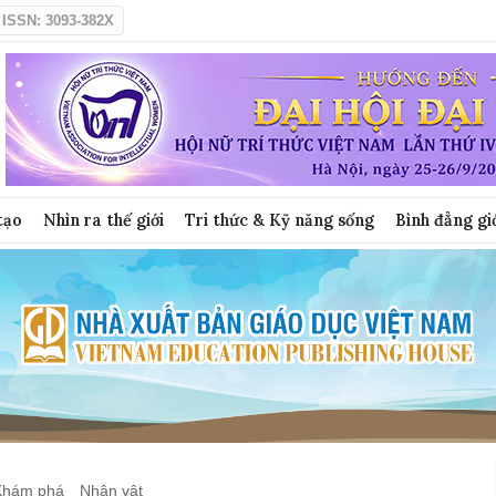
ISSN: 3093-382X
tạo
Nhìn ra thế giới
Tri thức & Kỹ năng sống
Bình đẳng gi
Khám phá
Nhân vật