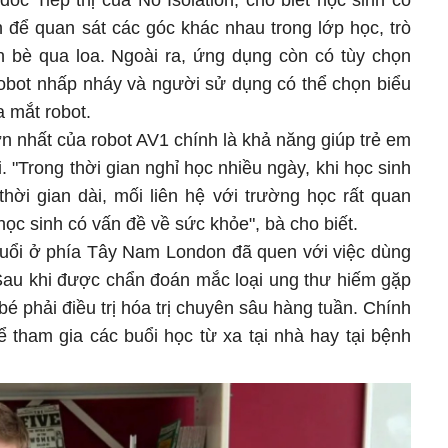
ốc Tiếp thị của No Isolation, cho biết học sinh có
 để quan sát các góc khác nhau trong lớp học, trò
n bè qua loa. Ngoài ra, ứng dụng còn có tùy chọn
 robot nhấp nháy và người sử dụng có thể chọn biểu
a mắt robot.
n nhất của robot AV1 chính là khả năng giúp trẻ em
. "Trong thời gian nghỉ học nhiều ngày, khi học sinh
hời gian dài, mối liên hệ với trường học rất quan
học sinh có vấn đề về sức khỏe", bà cho biết.
uổi ở phía Tây Nam London đã quen với việc dùng
 Sau khi được chẩn đoán mắc loại ung thư hiếm gặp
é phải điều trị hóa trị chuyên sâu hàng tuần. Chính
 tham gia các buổi học từ xa tại nhà hay tại bệnh