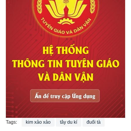
Tags:
kim xảo xảo
tây du kí
đuổi tà