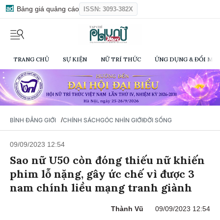
Bảng giá quảng cáo
ISSN: 3093-382X
TRANG CHỦ
SỰ KIỆN
NỮ TRÍ THỨC
ỨNG DỤNG & ĐỔI MỚI
/
BÌNH ĐẲNG GIỚI
CHÍNH SÁCH
GÓC NHÌN GIỚI
ĐỜI SỐNG
09/09/2023 12:54
Sao nữ U50 còn đóng thiếu nữ khiến
phim lỗ nặng, gây ức chế vì được 3
nam chính liều mạng tranh giành
Thành Vũ
09/09/2023 12:54