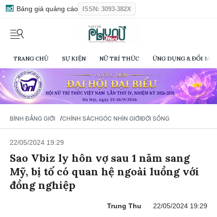
Bảng giá quảng cáo
ISSN: 3093-382X
TRANG CHỦ
SỰ KIỆN
NỮ TRÍ THỨC
ỨNG DỤNG & ĐỔI MỚI
/
BÌNH ĐẲNG GIỚI
CHÍNH SÁCH
GÓC NHÌN GIỚI
ĐỜI SỐNG
22/05/2024 19:29
Sao Vbiz ly hôn vợ sau 1 năm sang
Mỹ, bị tố có quan hệ ngoài luồng với
đồng nghiệp
Trung Thu
22/05/2024 19:29