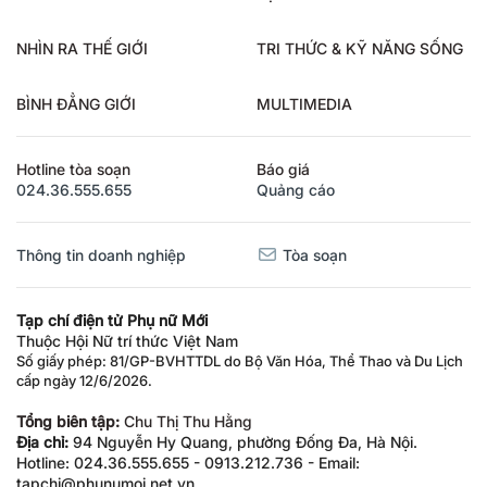
NHÌN RA THẾ GIỚI
TRI THỨC & KỸ NĂNG SỐNG
BÌNH ĐẲNG GIỚI
MULTIMEDIA
Hotline tòa soạn
Báo giá
024.36.555.655
Quảng cáo
Thông tin doanh nghiệp
Tòa soạn
Tạp chí điện tử Phụ nữ Mới
Thuộc Hội Nữ trí thức Việt Nam
Số giấy phép: 81/GP-BVHTTDL do Bộ Văn Hóa, Thể Thao và Du Lịch
cấp ngày 12/6/2026.
Tổng biên tập:
Chu Thị Thu Hằng
Địa chỉ:
94 Nguyễn Hy Quang, phường Đống Đa, Hà Nội.
Hotline: 024.36.555.655 - 0913.212.736 - Email:
tapchi@phunumoi.net.vn