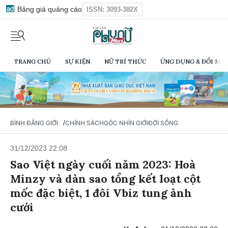
Bảng giá quảng cáo
ISSN: 3093-382X
TRANG CHỦ
SỰ KIỆN
NỮ TRÍ THỨC
ỨNG DỤNG & ĐỔI MỚI
/
BÌNH ĐẲNG GIỚI
CHÍNH SÁCH
GÓC NHÌN GIỚI
ĐỜI SỐNG
31/12/2023 22:08
Sao Việt ngày cuối năm 2023: Hoà
Minzy và dàn sao tổng kết loạt cột
mốc đặc biệt, 1 đôi Vbiz tung ảnh
cưới