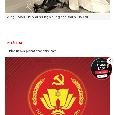
Á hậu Mâu Thuỷ đi sự kiện cùng con trai ở Đà Lạt
TIN TÀI TRỢ
hình nền đẹp nhất
azapphire.com
✕