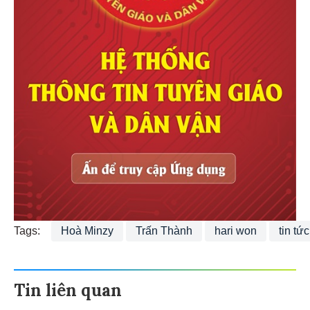
Tags:
Hoà Minzy
Trấn Thành
hari won
tin tứ
Tin liên quan