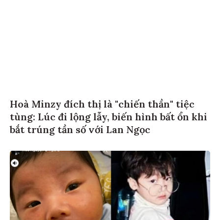
Hoà Minzy đích thị là "chiến thần" tiệc
tùng: Lúc đi lộng lẫy, biến hình bất ổn khi
bắt trúng tần số với Lan Ngọc