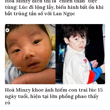
Hoà Minzy đích thị là "chiến thần" tiệc
tùng: Lúc đi lộng lẫy, biến hình bất ổn khi
bắt trúng tần số với Lan Ngọc
Hoà Minzy khoe ảnh hiếm con trai lúc 15
ngày tuổi, hiện tại lớn phổng phao thấy
rõ