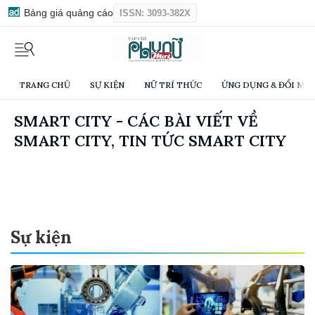
Bảng giá quảng cáo
ISSN: 3093-382X
TRANG CHỦ
SỰ KIỆN
NỮ TRÍ THỨC
ỨNG DỤNG & ĐỔI MỚI
SMART CITY - CÁC BÀI VIẾT VỀ
SMART CITY, TIN TỨC SMART CITY
Sự kiện