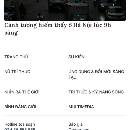
Cảnh tượng hiếm thấy ở Hà Nội lúc 9h
sáng
TRANG CHỦ
SỰ KIỆN
NỮ TRÍ THỨC
ỨNG DỤNG & ĐỔI MỚI SÁNG
TẠO
NHÌN RA THẾ GIỚI
TRI THỨC & KỸ NĂNG SỐNG
BÌNH ĐẲNG GIỚI
MULTIMEDIA
Hotline tòa soạn
Báo giá
024.36.555.655
Quảng cáo