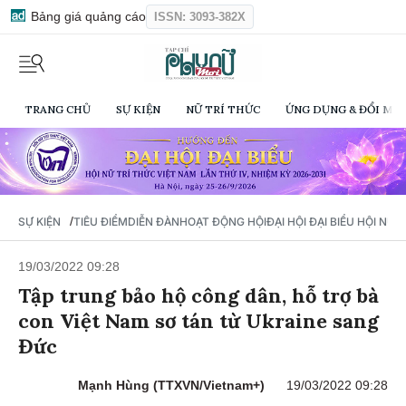
Bảng giá quảng cáo
ISSN: 3093-382X
TRANG CHỦ
SỰ KIỆN
NỮ TRÍ THỨC
ỨNG DỤNG & ĐỔI MỚI
/
SỰ KIỆN
TIÊU ĐIỂM
DIỄN ĐÀN
HOẠT ĐỘNG HỘI
ĐẠI HỘI ĐẠI BIỂU HỘI NỮ 
19/03/2022 09:28
Tập trung bảo hộ công dân, hỗ trợ bà
con Việt Nam sơ tán từ Ukraine sang
Đức
Mạnh Hùng (TTXVN/Vietnam+)
19/03/2022 09:28