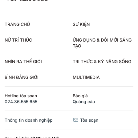
TRANG CHỦ
SỰ KIỆN
NỮ TRÍ THỨC
ỨNG DỤNG & ĐỔI MỚI SÁNG
TẠO
NHÌN RA THẾ GIỚI
TRI THỨC & KỸ NĂNG SỐNG
BÌNH ĐẲNG GIỚI
MULTIMEDIA
Hotline tòa soạn
Báo giá
024.36.555.655
Quảng cáo
Thông tin doanh nghiệp
Tòa soạn
Tạp chí điện tử Phụ nữ Mới