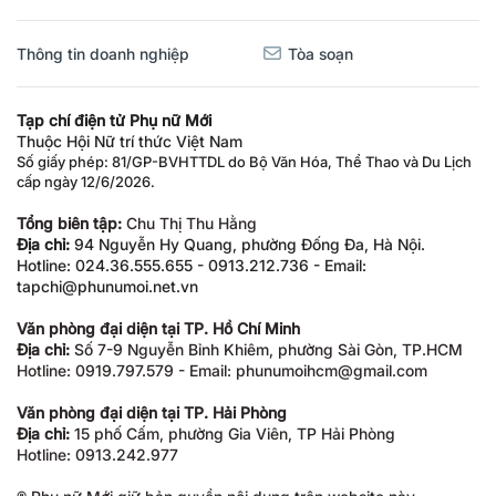
Thông tin doanh nghiệp
Tòa soạn
Tạp chí điện tử Phụ nữ Mới
Thuộc Hội Nữ trí thức Việt Nam
Số giấy phép: 81/GP-BVHTTDL do Bộ Văn Hóa, Thể Thao và Du Lịch
cấp ngày 12/6/2026.
Tổng biên tập:
Chu Thị Thu Hằng
Địa chỉ:
94 Nguyễn Hy Quang, phường Đống Đa, Hà Nội.
Hotline: 024.36.555.655 - 0913.212.736 - Email:
tapchi@phunumoi.net.vn
Văn phòng đại diện tại TP. Hồ Chí Minh
Địa chỉ:
Số 7-9 Nguyễn Bỉnh Khiêm, phường Sài Gòn, TP.HCM
Hotline: 0919.797.579 - Email: phunumoihcm@gmail.com
Văn phòng đại diện tại TP. Hải Phòng
Địa chỉ:
15 phố Cấm, phường Gia Viên, TP Hải Phòng
Hotline: 0913.242.977
® Phụ nữ Mới giữ bản quyền nội dung trên website này.