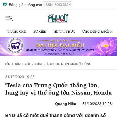
Bảng giá quảng cáo
ISSN: 3093-382X
TRANG CHỦ
SỰ KIỆN
NỮ TRÍ THỨC
ỨNG DỤNG & ĐỔI MỚI
/
BÌNH ĐẲNG GIỚI
CHÍNH SÁCH
GÓC NHÌN GIỚI
ĐỜI SỐNG
31/10/2023 19:28
'Tesla của Trung Quốc' thắng lớn,
lung lay vị thế ông lớn Nissan, Honda
Quang Hiếu
31/10/2023 19:28
BYD đã có một quý thành công với doanh số