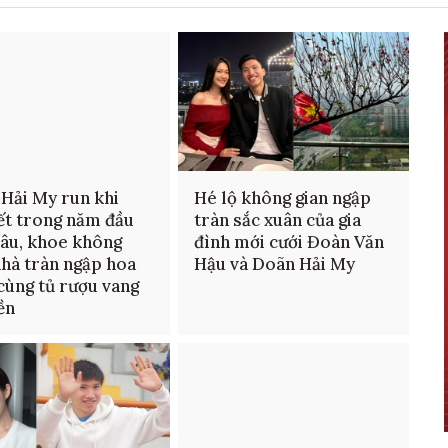
Hải My run khi
Hé lộ không gian ngập
ết trong năm đầu
tràn sắc xuân của gia
âu, khoe không
đình mới cưới Đoàn Văn
nhà tràn ngập hoa
Hậu và Doãn Hải My
cùng tủ rượu vang
iền