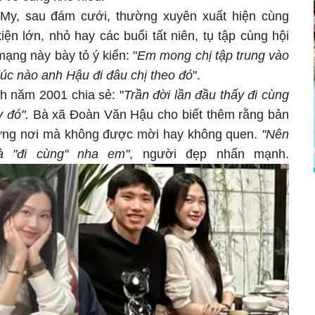
 My, sau đám cưới, thường xuyên xuất hiện cùng
n lớn, nhỏ hay các buổi tất niên, tụ tập cùng hội
ạng này bày tỏ ý kiến: "
Em mong chị tập trung vào
lúc nào anh Hậu đi đâu chị theo đó
".
h năm 2001 chia sẻ: "
Trần đời lần đầu thấy đi cùng
y đó".
Bà xã Đoàn Văn Hậu cho biết thêm rằng bản
hững nơi mà không được mời hay không quen.
"Nên
là "đi cùng" nha em"
, người đẹp nhấn mạnh.