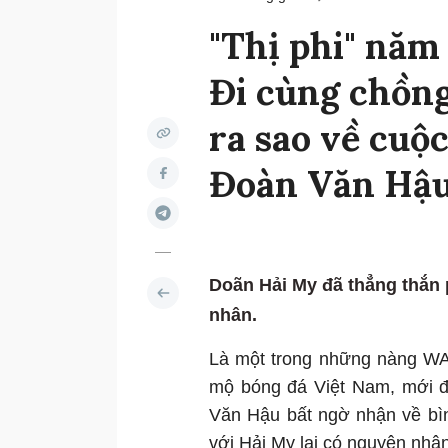
"Thị phi" năm
Đi cùng chồng
ra sao về cuộ
Đoàn Văn Hậ
Doãn Hải My đã thẳng thắn p
nhân.
Là một trong những nàng W
mộ bóng đá Việt Nam, mới 
Văn Hậu bất ngờ nhận về bì
với Hải My lại có nguyên nhâ