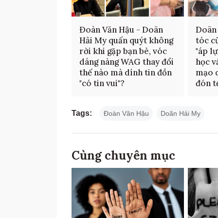
Đoàn Văn Hậu - Doãn
Doãn 
Hải My quấn quýt không
tóc c
rời khi gặp bạn bè, vóc
"áp l
dáng nàng WAG thay đổi
học v
thế nào mà dính tin đồn
mạo c
"có tin vui"?
đón t
Tags:
Đoàn Văn Hậu
Doãn Hải My
Cùng chuyên mục