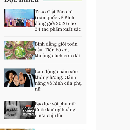
Trao Giải Báo chí
toàn quốc về Bình
đẳng giới 2026 cho
24 tác phẩm xuất sắc
Bình đẳng giới toàn
cầu: Tiến bộ có,
khoảng cách còn dài
Lao động chăm sóc
không lương: Gánh
nặng vô hình của phụ
nữ
Bạo lực với phụ nữ:
Cuộc khủng hoảng
chưa chịu lùi