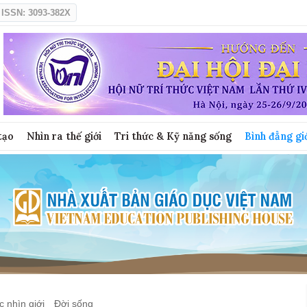
ISSN: 3093-382X
tạo
Nhìn ra thế giới
Tri thức & Kỹ năng sống
Bình đẳng gi
 nhìn giới
Đời sống