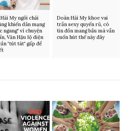
Hải My ngồi chải
Doãn Hải My khoe vai
ũng khiến dân mạng
trần sexy quyến rũ, có
ực ngang" vì chuyện
tin đồn mang bầu mà vẫn
ấn, Văn Hậu lộ diện
cuốn hút thế này đây
ần "tút tát" gấp để
ết