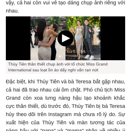
vậy, cả hai còn vui vẻ tạo dáng chụp ảnh riêng với
nhau.
Thùy Tiên thân thiết chụp ảnh với tổ chức Miss Grand
International sau loạt ồn ào dấy nghi vấn rạn nứt
Đặc biệt, khi Thùy Tiên và bà Teresa bắt gặp nhau,
cả hai đã trao nhau cái ôm chặt. Phó chủ tịch Miss
Grand còn xoa lưng nàng hậu tạo khoảnh khắc
cực thân thiết, dù trước đó, Thùy Tiên bị bà Teresa
hủy theo dõi trên Instagram mà chưa rõ lý do. Sự
xuất hiện của Thùy Tiên và màn tương tác của
nàng hậu với "papa" và "mama" nhận về nhiều ý