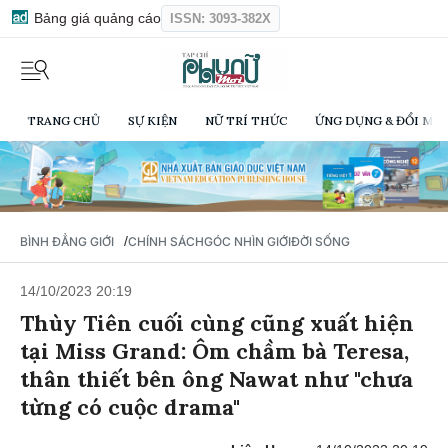
Bảng giá quảng cáo
ISSN: 3093-382X
TRANG CHỦ
SỰ KIỆN
NỮ TRÍ THỨC
ỨNG DỤNG & ĐỔI MỚI
/
BÌNH ĐẲNG GIỚI
CHÍNH SÁCH
GÓC NHÌN GIỚI
ĐỜI SỐNG
14/10/2023 20:19
Thùy Tiên cuối cùng cũng xuất hiện
tại Miss Grand: Ôm chầm bà Teresa,
thân thiết bên ông Nawat như "chưa
từng có cuộc drama"