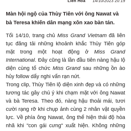
Liên Hoa
14/10/2023 20:19
Màn hội ngộ của Thùy Tiên với ông Nawat và
bà Teresa khiến dân mạng xôn xao bàn tán.
Tối 14/10, trang chủ
Miss Grand Vietnam
đã liên
tục đăng tải những khoảnh khắc Thùy Tiên góp
mặt trong một hoạt động ở
Miss Grand
International
. Đây cũng là lần đầu tiên nàng hậu lộ
diện cùng tổ chức
Miss Grand
sau những ồn ào
hủy follow dấy nghi vấn rạn nứt.
Trong clip, Thùy Tiên lộ diện xinh đẹp và có những
tương tác gây chú ý khi chạm mặt với ông Nawat
và bà Teresa. Theo đó, nàng hậu thoải mái, tươi
cười rạng rỡ khi chụp ảnh cùng 2 nhân vật quyền
lực. Về phía ông Nawat, ông thể hiện thái độ hòa
nhã khi "con gái cưng" xuất hiện. Không những