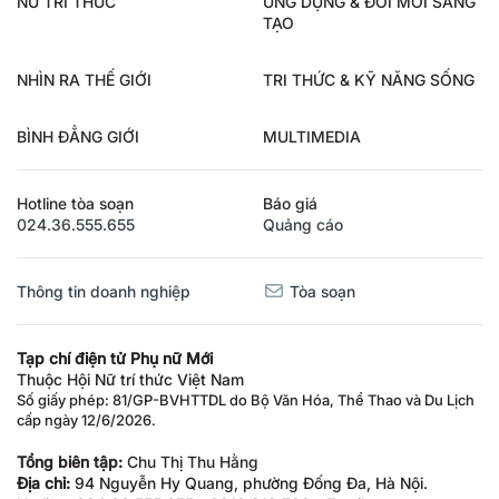
NỮ TRÍ THỨC
ỨNG DỤNG & ĐỔI MỚI SÁNG
TẠO
NHÌN RA THẾ GIỚI
TRI THỨC & KỸ NĂNG SỐNG
BÌNH ĐẲNG GIỚI
MULTIMEDIA
Hotline tòa soạn
Báo giá
024.36.555.655
Quảng cáo
Thông tin doanh nghiệp
Tòa soạn
Tạp chí điện tử Phụ nữ Mới
Thuộc Hội Nữ trí thức Việt Nam
Số giấy phép: 81/GP-BVHTTDL do Bộ Văn Hóa, Thể Thao và Du Lịch
cấp ngày 12/6/2026.
Tổng biên tập:
Chu Thị Thu Hằng
Địa chỉ:
94 Nguyễn Hy Quang, phường Đống Đa, Hà Nội.