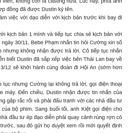
 viên, không còn là casting nữa. Lúc này, phía anh
ợp đồng đã được Dustin ký tên.
àm việc với dạo diễn với kịch bản trước khi bay đi
ới kịch bản 1 mình và tiếp tục chia sẻ kịch bản với
n ngày 30/11, Bebe Phạm nhắn tin hỏi Cường xin số
p nhưng không nhận được trả lời. Cô tiếp tục nhắn
ễn biết Dustin đã sắp xếp việc bên Thái Lan bay về
 3/12 sẽ khởi hành cùng đoàn đi Hội An (sớm hơn
 tục nhưng Cường lại không trả lời, gọi điện thoại
e máy. Đến chiều, Dustin nhận được tin nhắn của
ng gặp rắc rối và phải đấu tranh với các nhà đầu tư
của bộ phim. Sang buổi tối, anh Kiệt gọi điện cho
 nhà đầu tư ép đạo diễn phải quay cảnh rùng rợn có
 trước, sau đó gửi họ duyệt xem rồi mới quyết định