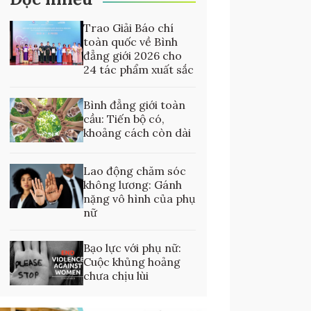
Trao Giải Báo chí
toàn quốc về Bình
đẳng giới 2026 cho
24 tác phẩm xuất sắc
Bình đẳng giới toàn
cầu: Tiến bộ có,
khoảng cách còn dài
Lao động chăm sóc
không lương: Gánh
nặng vô hình của phụ
nữ
Bạo lực với phụ nữ:
Cuộc khủng hoảng
chưa chịu lùi