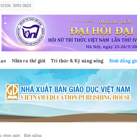
ISSN: 3093-382X
tạo
Nhìn ra thế giới
Tri thức & Kỹ năng sống
Bình đẳng gi
 nhìn giới
Đời sống