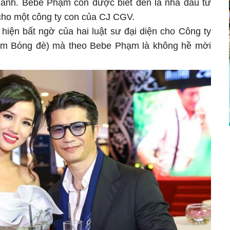
 anh. Bebe Phạm còn được biết đến là nhà đầu tư
 cho một công ty con của CJ CGV.
hiện bất ngờ của hai luật sư đại diện cho Công ty
im Bóng đè) mà theo Bebe Phạm là không hề mời