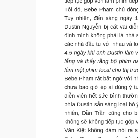
tiếp tục góp vốn làm phim tiế
Tối đó, Bebe Phạm chủ động
Tuy nhiên, đến sáng ngày 
Dustin Nguyễn bị cắt vai di
định mình không phải là nhà 
các nhà đầu tư với nhau và l
4,5 ngày khi anh Dustin làm vi
lắng và thấy rằng bộ phim 
làm một phim local cho thị tr
Bebe Phạm rất bất ngờ với n
chưa bao giờ ép ai dùng ý t
diễn viên hết sức bình thườn
phía Dustin sẵn sàng loại bỏ
nhiên, Dần Trần cũng cho b
không sẽ không tiếp tục góp 
Văn Kiệt không dám nói ra 