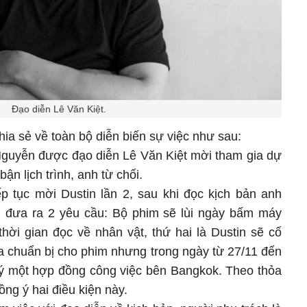
Đạo diễn Lê Văn Kiệt.
ia sẻ về toàn bộ diễn biến sự việc như sau:
Nguyễn được đạo diễn Lê Văn Kiệt mời tham gia dự
ận lịch trình, anh từ chối.
ếp tục mời Dustin lần 2, sau khi đọc kịch bản anh
ên đưa ra 2 yêu cầu: Bộ phim sẽ lùi ngày bấm máy
hời gian đọc về nhân vật, thứ hai là Dustin sẽ cố
a chuẩn bị cho phim nhưng trong ngày từ 27/11 đến
ký một hợp đồng công việc bên Bangkok. Theo thỏa
ồng ý hai điều kiện này.