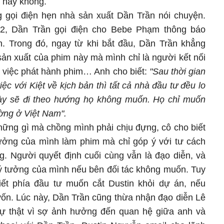
p hay không.
 gọi điện hẹn nhà sản xuất Dần Trần nói chuyện.
12, Dần Trần gọi điện cho Bebe Phạm thông báo
ễn. Trong đó, ngay từ khi bắt đầu, Dần Trần khẳng
sản xuất của phim này mà mình chỉ là người kết nối
o việc phát hành phim… Anh cho biết:
"Sau thời gian
ệc với Kiệt về kịch bản thì tất cả nhà đầu tư đều lo
này sẽ đi theo hướng họ không muốn. Họ chỉ muốn
ường ở Việt Nam".
hững gì mà chồng mình phải chịu đựng, cô cho biết
ưởng của mình làm phim mà chỉ góp ý với tư cách
g. Người quyết định cuối cùng vẫn là đạo diễn, và
 ý tưởng của mình nếu bên đối tác không muốn. Tuy
iết phía đầu tư muốn cắt Dustin khỏi dự án, nếu
vốn. Lúc này, Dần Trần cũng thừa nhận đạo diễn Lê
sự thật vì sợ ảnh hưởng đến quan hệ giữa anh và