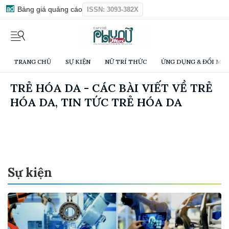
Bảng giá quảng cáo
ISSN: 3093-382X
TRANG CHỦ
SỰ KIỆN
NỮ TRÍ THỨC
ỨNG DỤNG & ĐỔI MỚI
TRẺ HÓA DA - CÁC BÀI VIẾT VỀ TRẺ
HÓA DA, TIN TỨC TRẺ HÓA DA
Sự kiện