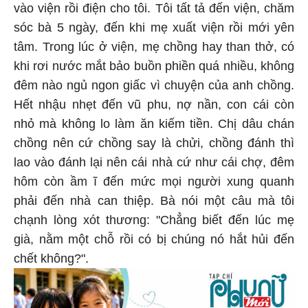
vào viện rồi điện cho tôi. Tôi tất tả đến viện, chăm
sóc bà 5 ngày, đến khi mẹ xuất viện rồi mới yên
tâm. Trong lúc ở viện, mẹ chồng hay than thở, có
khi rơi nước mắt bảo buồn phiền quá nhiều, không
đêm nào ngủ ngon giấc vì chuyện của anh chồng.
Hết nhậu nhẹt đến vũ phu, nợ nần, con cái còn
nhỏ mà không lo làm ăn kiếm tiền. Chị dâu chán
chồng nên cứ chồng say là chửi, chồng đánh thì
lao vào đánh lại nên cái nhà cứ như cái chợ, đêm
hôm còn ầm ĩ đến mức mọi người xung quanh
phải đến nhà can thiệp. Bà nói một câu mà tôi
chạnh lòng xót thương: "Chẳng biết đến lúc mẹ
già, nằm một chỗ rồi có bị chúng nó hắt hủi đến
chết không?".