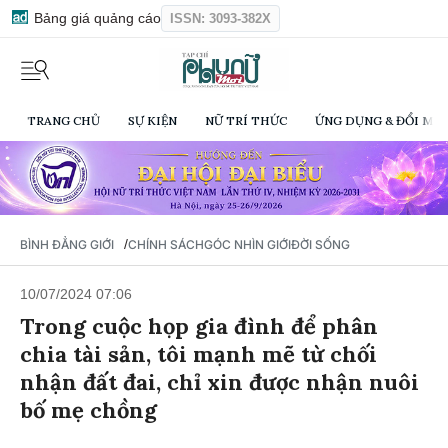
Bảng giá quảng cáo
ISSN: 3093-382X
TRANG CHỦ
SỰ KIỆN
NỮ TRÍ THỨC
ỨNG DỤNG & ĐỔI MỚI
/
BÌNH ĐẲNG GIỚI
CHÍNH SÁCH
GÓC NHÌN GIỚI
ĐỜI SỐNG
10/07/2024 07:06
Trong cuộc họp gia đình để phân
chia tài sản, tôi mạnh mẽ từ chối
nhận đất đai, chỉ xin được nhận nuôi
bố mẹ chồng