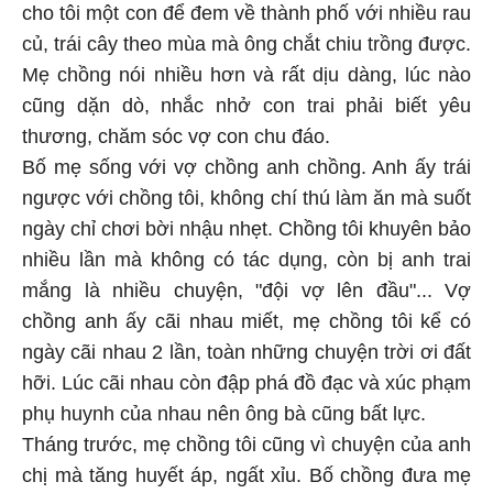
cho tôi một con để đem về thành phố với nhiều rau
củ, trái cây theo mùa mà ông chắt chiu trồng được.
Mẹ chồng nói nhiều hơn và rất dịu dàng, lúc nào
cũng dặn dò, nhắc nhở con trai phải biết yêu
thương, chăm sóc vợ con chu đáo.
Bố mẹ sống với vợ chồng anh chồng. Anh ấy trái
ngược với chồng tôi, không chí thú làm ăn mà suốt
ngày chỉ chơi bời nhậu nhẹt. Chồng tôi khuyên bảo
nhiều lần mà không có tác dụng, còn bị anh trai
mắng là nhiều chuyện, "đội vợ lên đầu"... Vợ
chồng anh ấy cãi nhau miết, mẹ chồng tôi kể có
ngày cãi nhau 2 lần, toàn những chuyện trời ơi đất
hỡi. Lúc cãi nhau còn đập phá đồ đạc và xúc phạm
phụ huynh của nhau nên ông bà cũng bất lực.
Tháng trước, mẹ chồng tôi cũng vì chuyện của anh
chị mà tăng huyết áp, ngất xỉu. Bố chồng đưa mẹ