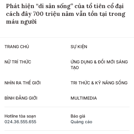
Phát hiện “di sản sống” của tổ tiên cổ đại
cách đây 700 triệu năm vẫn tồn tại trong
máu người
TRANG CHỦ
SỰ KIỆN
NỮ TRÍ THỨC
ỨNG DỤNG & ĐỔI MỚI SÁNG
TẠO
NHÌN RA THẾ GIỚI
TRI THỨC & KỸ NĂNG SỐNG
BÌNH ĐẲNG GIỚI
MULTIMEDIA
Hotline tòa soạn
Báo giá
024.36.555.655
Quảng cáo