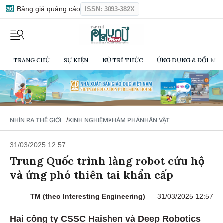
Bảng giá quảng cáo
ISSN: 3093-382X
TRANG CHỦ
SỰ KIỆN
NỮ TRÍ THỨC
ỨNG DỤNG & ĐỔI MỚI
/
NHÌN RA THẾ GIỚI
KINH NGHIỆM
KHÁM PHÁ
NHÂN VẬT
31/03/2025 12:57
Trung Quốc trình làng robot cứu hộ
và ứng phó thiên tai khẩn cấp
TM (theo Interesting Engineering)
31/03/2025 12:57
Hai công ty CSSC Haishen và Deep Robotics