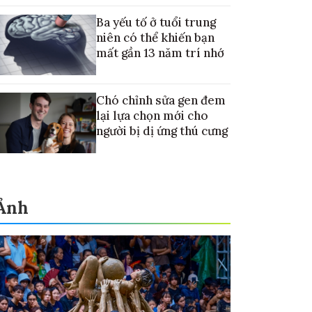
điều trị ung thư di căn gan
Ba yếu tố ở tuổi trung
niên có thể khiến bạn
mất gần 13 năm trí nhớ
Chó chỉnh sửa gen đem
lại lựa chọn mới cho
người bị dị ứng thú cưng
Ảnh