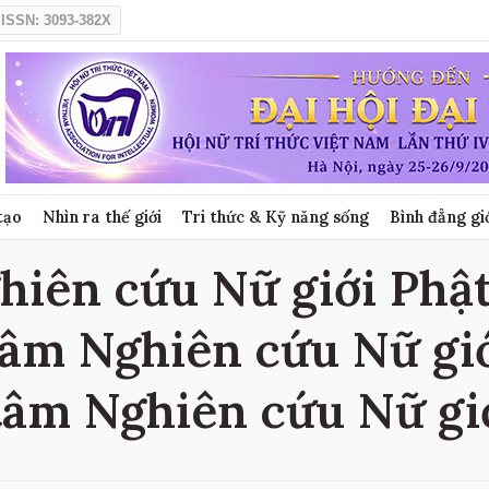
ISSN: 3093-382X
tạo
Nhìn ra thế giới
Tri thức & Kỹ năng sống
Bình đẳng gi
iên cứu Nữ giới Phật 
tâm Nghiên cứu Nữ giới
tâm Nghiên cứu Nữ giớ