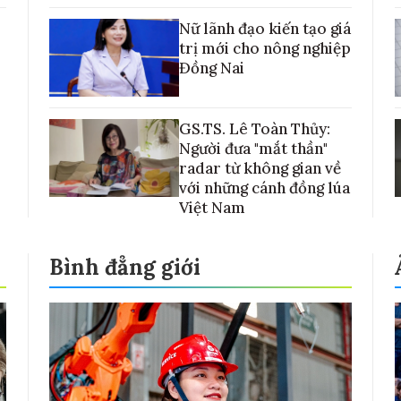
Nữ lãnh đạo kiến tạo giá
trị mới cho nông nghiệp
Đồng Nai
GS.TS. Lê Toàn Thủy:
Người đưa "mắt thần"
radar từ không gian về
với những cánh đồng lúa
Việt Nam
Bình đẳng giới