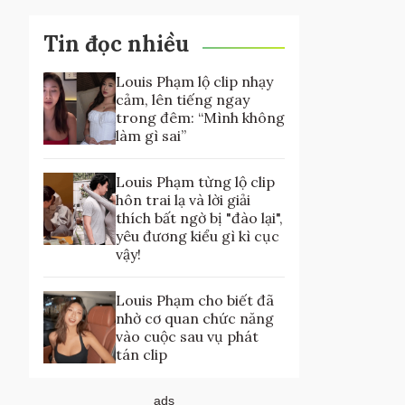
Tin đọc nhiều
Louis Phạm lộ clip nhạy
cảm, lên tiếng ngay
trong đêm: “Mình không
làm gì sai”
Louis Phạm từng lộ clip
hôn trai lạ và lời giải
thích bất ngờ bị "đào lại",
yêu đương kiểu gì kì cục
vậy!
Louis Phạm cho biết đã
nhờ cơ quan chức năng
vào cuộc sau vụ phát
tán clip
ads