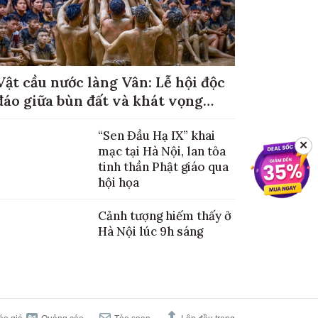
Vật cầu nước làng Vân: Lễ hội độc
đáo giữa bùn đất và khát vọng
mùa màng no đủ
“Sen Đầu Hạ IX” khai
✕
mạc tại Hà Nội, lan tỏa
tinh thần Phật giáo qua
hội họa
Cảnh tượng hiếm thấy ở
Hà Nội lúc 9h sáng