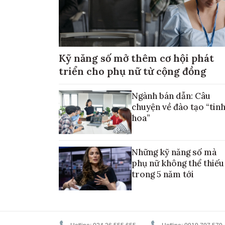
Kỹ năng số mở thêm cơ hội phát
triển cho phụ nữ từ cộng đồng
Ngành bán dẫn: Câu
chuyện về đào tạo “tin
hoa”
Những kỹ năng số mà
phụ nữ không thể thiếu
trong 5 năm tới