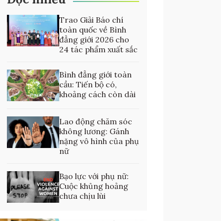
Trao Giải Báo chí
toàn quốc về Bình
đẳng giới 2026 cho
24 tác phẩm xuất sắc
Bình đẳng giới toàn
cầu: Tiến bộ có,
khoảng cách còn dài
Lao động chăm sóc
không lương: Gánh
nặng vô hình của phụ
nữ
Bạo lực với phụ nữ:
Cuộc khủng hoảng
chưa chịu lùi