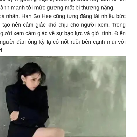
hành mạnh tới mức gương mặt bị thương nặng.
 cá nhân, Han So Hee cũng từng đăng tải nhiều bức
i, tạo nên cảm giác khó chịu cho người xem. Trong
gười xem cảm giác về sự bạo lực và giới tính. Điển
 người đàn ông kỳ lạ có nốt ruồi bên cạnh mũi với
i.