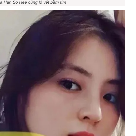
a Han So Hee cũng lộ vết bầm tím