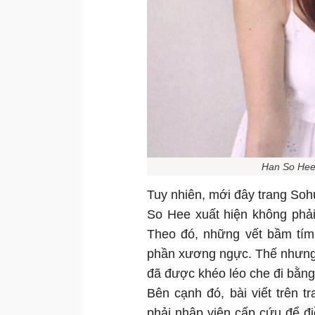
Han So Hee 
Tuy nhiên, mới đây trang Sohu
So Hee xuất hiện không phải
Theo đó, những vết bầm tím 
phần xương ngực. Thế nhưng
đã được khéo léo che đi bằng
Bên cạnh đó, bài viết trên
phải nhập viện cấp cứu để đi