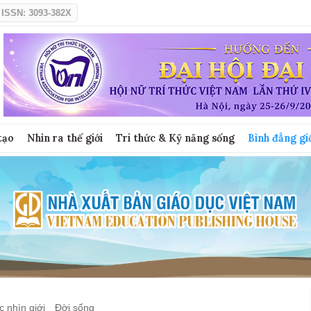
ISSN: 3093-382X
tạo
Nhìn ra thế giới
Tri thức & Kỹ năng sống
Bình đẳng gi
 nhìn giới
Đời sống