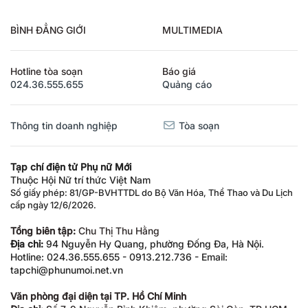
BÌNH ĐẲNG GIỚI
MULTIMEDIA
Hotline tòa soạn
Báo giá
024.36.555.655
Quảng cáo
Thông tin doanh nghiệp
Tòa soạn
Tạp chí điện tử Phụ nữ Mới
Thuộc Hội Nữ trí thức Việt Nam
Số giấy phép: 81/GP-BVHTTDL do Bộ Văn Hóa, Thể Thao và Du Lịch
cấp ngày 12/6/2026.
Tổng biên tập:
Chu Thị Thu Hằng
Địa chỉ:
94 Nguyễn Hy Quang, phường Đống Đa, Hà Nội.
Hotline: 024.36.555.655 - 0913.212.736 - Email:
tapchi@phunumoi.net.vn
Văn phòng đại diện tại TP. Hồ Chí Minh
Địa chỉ:
Số 7-9 Nguyễn Bỉnh Khiêm, phường Sài Gòn, TP.HCM