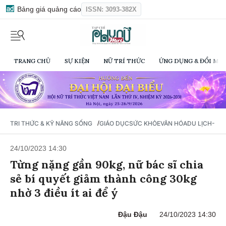
Bảng giá quảng cáo
ISSN: 3093-382X
TRANG CHỦ
SỰ KIỆN
NỮ TRÍ THỨC
ỨNG DỤNG & ĐỔI MỚI
/
TRI THỨC & KỸ NĂNG SỐNG
GIÁO DỤC
SỨC KHỎE
VĂN HÓA
DU LỊCH- Ẩ
24/10/2023 14:30
Từng nặng gần 90kg, nữ bác sĩ chia
sẻ bí quyết giảm thành công 30kg
nhờ 3 điều ít ai để ý
Đậu Đậu
24/10/2023 14:30