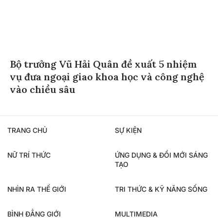
Bộ trưởng Vũ Hải Quân đề xuất 5 nhiệm
vụ đưa ngoại giao khoa học và công nghệ
vào chiều sâu
TRANG CHỦ
SỰ KIỆN
NỮ TRÍ THỨC
ỨNG DỤNG & ĐỔI MỚI SÁNG
TẠO
NHÌN RA THẾ GIỚI
TRI THỨC & KỸ NĂNG SỐNG
BÌNH ĐẲNG GIỚI
MULTIMEDIA