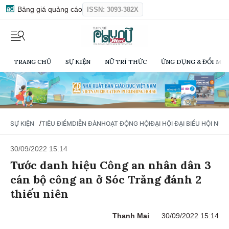
Bảng giá quảng cáo
ISSN: 3093-382X
TRANG CHỦ
SỰ KIỆN
NỮ TRÍ THỨC
ỨNG DỤNG & ĐỔI MỚI
/
SỰ KIỆN
TIÊU ĐIỂM
DIỄN ĐÀN
HOẠT ĐỘNG HỘI
ĐẠI HỘI ĐẠI BIỂU HỘI NỮ 
30/09/2022 15:14
Tước danh hiệu Công an nhân dân 3
cán bộ công an ở Sóc Trăng đánh 2
thiếu niên
Thanh Mai
30/09/2022 15:14