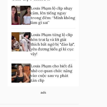
Louis Phạm lộ clip nhạy
cảm, lên tiếng ngay
trong đêm: “Mình không
làm gì sai”
Louis Phạm từng lộ clip
hôn trai lạ và lời giải
thích bất ngờ bị "đào lại",
yêu đương kiểu gì kì cục
vậy!
Louis Phạm cho biết đã
nhờ cơ quan chức năng
vào cuộc sau vụ phát
tán clip
ads