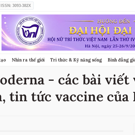
ISSN: 3093-382X
tạo
Nhìn ra thế giới
Tri thức & Kỹ năng sống
Bình đẳng gi
oderna - các bài viết 
 tin tức vaccine củ