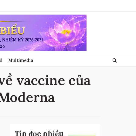
ới
Multimedia
về vaccine của
a Moderna
Tin đọc nhiều