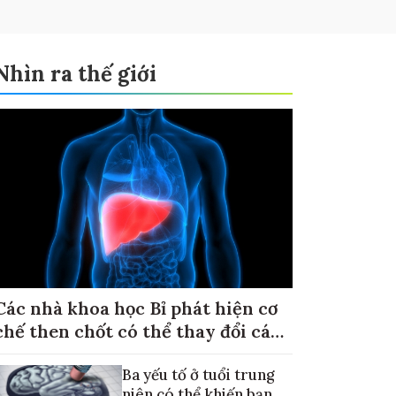
Nhìn ra thế giới
Các nhà khoa học Bỉ phát hiện cơ
chế then chốt có thể thay đổi cách
điều trị ung thư di căn gan
Ba yếu tố ở tuổi trung
niên có thể khiến bạn