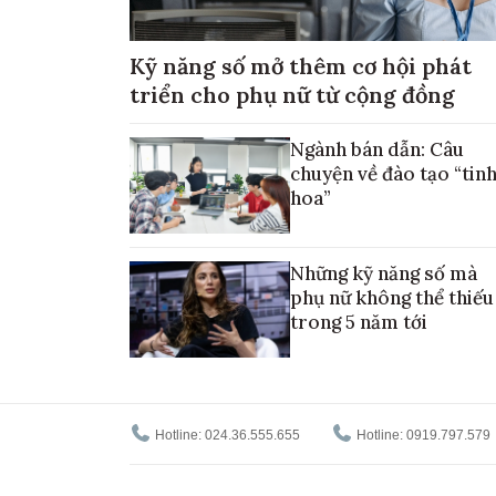
Kỹ năng số mở thêm cơ hội phát
triển cho phụ nữ từ cộng đồng
Ngành bán dẫn: Câu
chuyện về đào tạo “tin
hoa”
Những kỹ năng số mà
phụ nữ không thể thiếu
trong 5 năm tới
Hotline: 024.36.555.655
Hotline: 0919.797.579