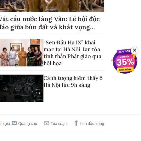
Vật cầu nước làng Vân: Lễ hội độc
đáo giữa bùn đất và khát vọng
mùa màng no đủ
“Sen Đầu Hạ IX” khai
mạc tại Hà Nội, lan tỏa
✕
tinh thần Phật giáo qua
hội họa
Cảnh tượng hiếm thấy ở
Hà Nội lúc 9h sáng
áo giá
Quảng cáo
Tòa soạn
Lên đầu trang