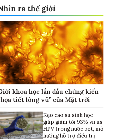
Nhìn ra thế giới
Giới khoa học lần đầu chứng kiến
“họa tiết lông vũ” của Mặt trời
Kẹo cao su sinh học
giúp giảm tới 93% virus
HPV trong nước bọt, mở
hướng hỗ trợ điều trị