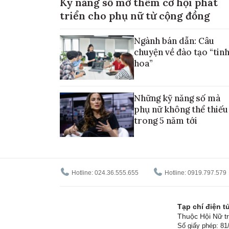
Kỹ năng số mở thêm cơ hội phát
triển cho phụ nữ từ cộng đồng
Ngành bán dẫn: Câu
chuyện về đào tạo “tin
hoa”
Những kỹ năng số mà
phụ nữ không thể thiếu
trong 5 năm tới
Hotline: 024.36.555.655
Hotline: 0919.797.579
Tạp chí điện 
Thuộc Hội Nữ tr
Số giấy phép: 8