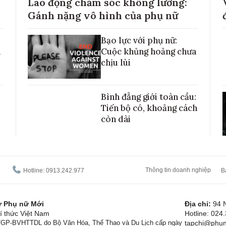
Lao động chăm sóc không lương:
Gánh nặng vô hình của phụ nữ
Bạo lực với phụ nữ:
h
Cuộc khủng hoảng chưa
chịu lùi
Bình đẳng giới toàn cầu:
Tiến bộ có, khoảng cách
còn dài
Thông tin doanh nghiệp
Hotline: 0913.242.977
B
tử Phụ nữ Mới
Địa chỉ:
94 
í thức Việt Nam
Hotline: 024
1/GP-BVHTTDL do Bộ Văn Hóa, Thể Thao và Du Lịch cấp ngày
tapchi@phun