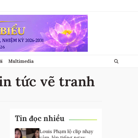
ới
Multimedia
tin tức vẽ tranh
Tin đọc nhiều
Louis Phạm lộ clip nhạy
cảm, lên tiếng ngay