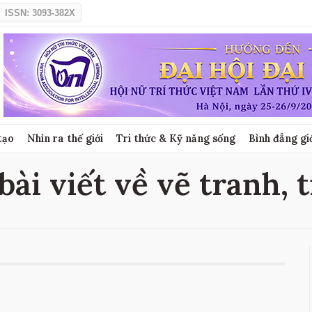
ISSN: 3093-382X
tạo
Nhìn ra thế giới
Tri thức & Kỹ năng sống
Bình đẳng gi
bài viết về vẽ tranh, 