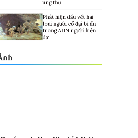
ung thư
Phát hiện dấu vết hai
loài người cổ đại bí ẩn
trong ADN người hiện
đại
Ảnh