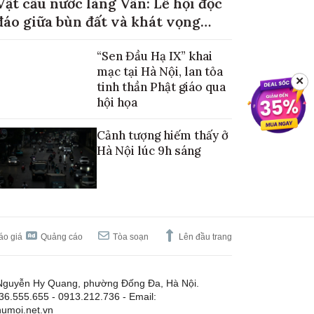
Vật cầu nước làng Vân: Lễ hội độc
đáo giữa bùn đất và khát vọng
mùa màng no đủ
“Sen Đầu Hạ IX” khai
mạc tại Hà Nội, lan tỏa
✕
tinh thần Phật giáo qua
hội họa
Cảnh tượng hiếm thấy ở
Hà Nội lúc 9h sáng
áo giá
Quảng cáo
Tòa soạn
Lên đầu trang
Nguyễn Hy Quang, phường Đống Đa, Hà Nội.
.36.555.655 - 0913.212.736 - Email:
umoi.net.vn