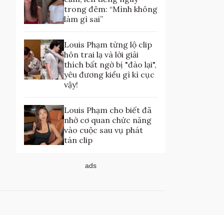
trong đêm: “Mình không
làm gì sai”
Louis Phạm từng lộ clip
hôn trai lạ và lời giải
thích bất ngờ bị "đào lại",
yêu đương kiểu gì kì cục
vậy!
Louis Phạm cho biết đã
nhờ cơ quan chức năng
vào cuộc sau vụ phát
tán clip
ads