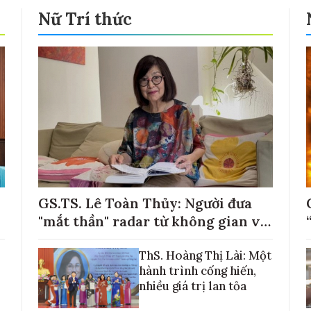
Nữ Trí thức
GS.TS. Lê Toàn Thủy: Người đưa
"mắt thần" radar từ không gian về
với những cánh đồng lúa Việt Nam
ThS. Hoàng Thị Lài: Một
hành trình cống hiến,
nhiều giá trị lan tỏa