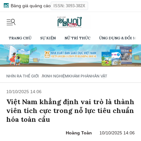
Bảng giá quảng cáo
ISSN: 3093-382X
TRANG CHỦ
SỰ KIỆN
NỮ TRÍ THỨC
ỨNG DỤNG & ĐỔI MỚI
/
NHÌN RA THẾ GIỚI
KINH NGHIỆM
KHÁM PHÁ
NHÂN VẬT
10/10/2025 14:06
Việt Nam khẳng định vai trò là thành
viên tích cực trong nỗ lực tiêu chuẩn
hóa toàn cầu
Hoàng Toàn
10/10/2025 14:06