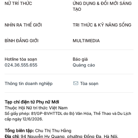
NỮ TRÍ THỨC
ỨNG DỤNG & ĐỔI MỚI SÁNG
TẠO
NHÌN RA THẾ GIỚI
TRI THỨC & KỸ NĂNG SỐNG
BÌNH ĐẲNG GIỚI
MULTIMEDIA
Hotline tòa soạn
Báo giá
024.36.555.655
Quảng cáo
Thông tin doanh nghiệp
Tòa soạn
Tạp chí điện tử Phụ nữ Mới
Thuộc Hội Nữ trí thức Việt Nam
Số giấy phép: 81/GP-BVHTTDL do Bộ Văn Hóa, Thể Thao và Du Lịch
cấp ngày 12/6/2026.
Tổng biên tập:
Chu Thị Thu Hằng
Địa chỉ:
94 Nguyễn Hy Quang, phường Đống Đa, Hà Nội.