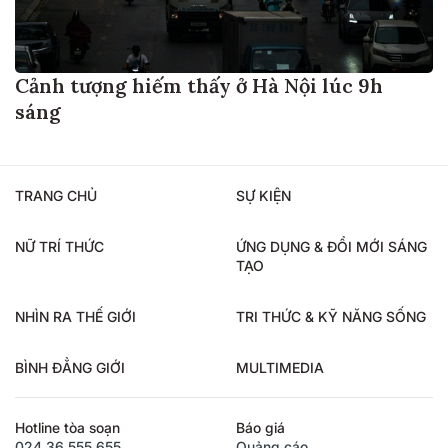
Cảnh tượng hiếm thấy ở Hà Nội lúc 9h
sáng
TRANG CHỦ
SỰ KIỆN
NỮ TRÍ THỨC
ỨNG DỤNG & ĐỔI MỚI SÁNG
TẠO
NHÌN RA THẾ GIỚI
TRI THỨC & KỸ NĂNG SỐNG
BÌNH ĐẲNG GIỚI
MULTIMEDIA
Hotline tòa soạn
Báo giá
024.36.555.655
Quảng cáo