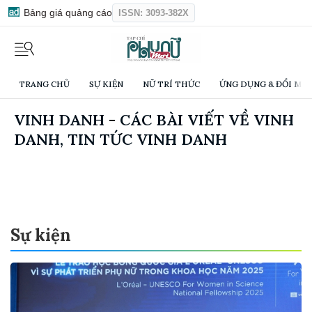
Bảng giá quảng cáo
ISSN: 3093-382X
TRANG CHỦ
SỰ KIỆN
NỮ TRÍ THỨC
ỨNG DỤNG & ĐỔI MỚI
VINH DANH - CÁC BÀI VIẾT VỀ VINH
DANH, TIN TỨC VINH DANH
Sự kiện