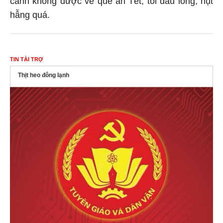
hẫng quá.
TIN TÀI TRỢ
Thịt heo đông lạnh