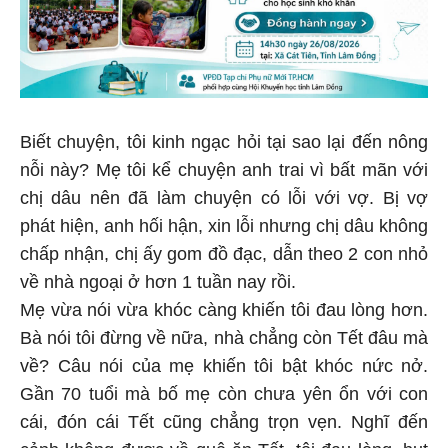
Biết chuyện, tôi kinh ngạc hỏi tại sao lại đến nông
nỗi này? Mẹ tôi kể chuyện anh trai vì bất mãn với
chị dâu nên đã làm chuyện có lỗi với vợ. Bị vợ
phát hiện, anh hối hận, xin lỗi nhưng chị dâu không
chấp nhận, chị ấy gom đồ đạc, dẫn theo 2 con nhỏ
về nhà ngoại ở hơn 1 tuần nay rồi.
Mẹ vừa nói vừa khóc càng khiến tôi đau lòng hơn.
Bà nói tôi đừng về nữa, nhà chẳng còn Tết đâu mà
về? Câu nói của mẹ khiến tôi bật khóc nức nở.
Gần 70 tuổi mà bố mẹ còn chưa yên ổn với con
cái, đón cái Tết cũng chẳng trọn vẹn. Nghĩ đến
cảnh không được về quê ăn Tết, tôi đau lòng, hụt