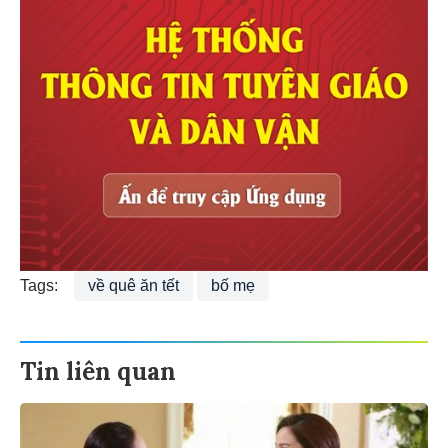
Tags:
về quê ăn tết
bố mẹ
Tin liên quan