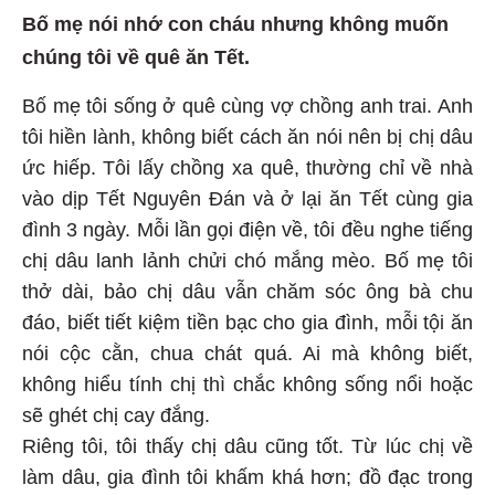
Bố mẹ nói nhớ con cháu nhưng không muốn
chúng tôi về quê ăn Tết.
Bố mẹ tôi sống ở quê cùng vợ chồng anh trai. Anh
tôi hiền lành, không biết cách ăn nói nên bị chị dâu
ức hiếp. Tôi lấy chồng xa quê, thường chỉ về nhà
vào dịp Tết Nguyên Đán và ở lại ăn Tết cùng gia
đình 3 ngày. Mỗi lần gọi điện về, tôi đều nghe tiếng
chị dâu lanh lảnh chửi chó mắng mèo. Bố mẹ tôi
thở dài, bảo chị dâu vẫn chăm sóc ông bà chu
đáo, biết tiết kiệm tiền bạc cho gia đình, mỗi tội ăn
nói cộc cằn, chua chát quá. Ai mà không biết,
không hiểu tính chị thì chắc không sống nổi hoặc
sẽ ghét chị cay đắng.
Riêng tôi, tôi thấy chị dâu cũng tốt. Từ lúc chị về
làm dâu, gia đình tôi khấm khá hơn; đồ đạc trong