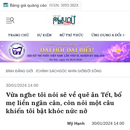
Bảng giá quảng cáo
ISSN: 3093-382X
TRANG CHỦ
SỰ KIỆN
NỮ TRÍ THỨC
ỨNG DỤNG & ĐỔI MỚI
/
BÌNH ĐẲNG GIỚI
CHÍNH SÁCH
GÓC NHÌN GIỚI
ĐỜI SỐNG
30/01/2024 14:00
Vừa nghe tôi nói sẽ về quê ăn Tết, bố
mẹ liền ngăn cản, còn nói một câu
khiến tôi bật khóc nức nở
Mỹ Hạnh
30/01/2024 14:00