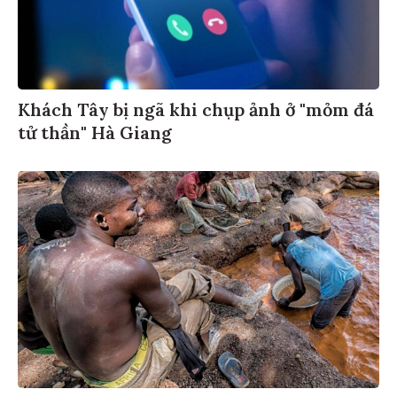
Khách Tây bị ngã khi chụp ảnh ở "mỏm đá
tử thần" Hà Giang