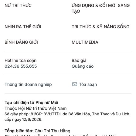
NỮ TRÍ THỨC
ỨNG DỤNG & ĐỔI MỚI SÁNG
TẠO
NHÌN RA THẾ GIỚI
TRI THỨC & KỸ NĂNG SỐNG
BÌNH ĐẲNG GIỚI
MULTIMEDIA
Hotline tòa soạn
Báo giá
024.36.555.655
Quảng cáo
Thông tin doanh nghiệp
Tòa soạn
Tạp chí điện tử Phụ nữ Mới
Thuộc Hội Nữ trí thức Việt Nam
Số giấy phép: 81/GP-BVHTTDL do Bộ Văn Hóa, Thể Thao và Du Lịch
cấp ngày 12/6/2026.
Tổng biên tập:
Chu Thị Thu Hằng
Địa chỉ:
94 Nguyễn Hy Quang, phường Đống Đa, Hà Nội.