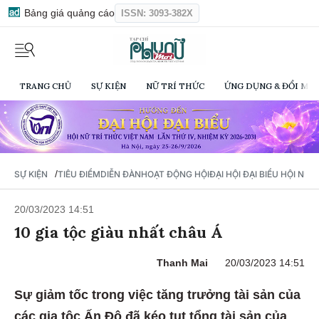
Bảng giá quảng cáo
ISSN: 3093-382X
TRANG CHỦ
SỰ KIỆN
NỮ TRÍ THỨC
ỨNG DỤNG & ĐỔI MỚI
/
SỰ KIỆN
TIÊU ĐIỂM
DIỄN ĐÀN
HOẠT ĐỘNG HỘI
ĐẠI HỘI ĐẠI BIỂU HỘI NỮ 
20/03/2023 14:51
10 gia tộc giàu nhất châu Á
Thanh Mai
20/03/2023 14:51
Sự giảm tốc trong việc tăng trưởng tài sản của
các gia tộc Ấn Độ đã kéo tụt tổng tài sản của