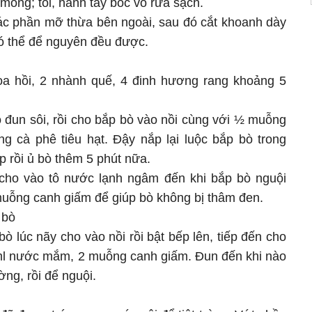
 mỏng; tỏi, hành tây bóc vỏ rửa sạch.
các phần mỡ thừa bên ngoài, sau đó cắt khoanh dày
ó thể để nguyên đều được.
oa hồi, 2 nhành quế, 4 đinh hương rang khoảng 5
 đun sôi, rồi cho bắp bò vào nồi cùng với ½ muỗng
g cà phê tiêu hạt. Đậy nắp lại luộc bắp bò trong
p rồi ủ bò thêm 5 phút nữa.
 cho vào tô nước lạnh ngâm đến khi bắp bò nguội
muỗng canh giấm để giúp bò không bị thâm đen.
 bò
 lúc nãy cho vào nồi rồi bật bếp lên, tiếp đến cho
l nước mắm, 2 muỗng canh giấm. Đun đến khi nào
ờng, rồi để nguội.