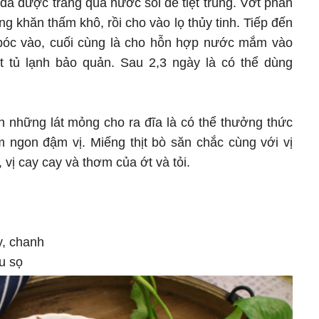
 đã được tráng qua nước sôi để tiệt trùng. Vớt phần
g khăn thấm khô, rồi cho vào lọ thủy tinh. Tiếp đến
đã bóc vào, cuối cùng là cho hỗn hợp nước mắm vào
t tủ lạnh bảo quản. Sau 2,3 ngày là có thể dùng
h những lát mỏng cho ra đĩa là có thể thưởng thức
gon đậm vị. Miếng thịt bò săn chắc cùng với vị
ị cay cay và thơm của ớt và tỏi.
ay, chanh
u sọ