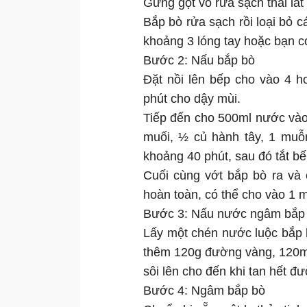
Gừng gọt vỏ rửa sạch thái lát
Bắp bò rửa sạch rồi loại bỏ 
khoảng 3 lóng tay hoặc bạn c
Bước 2: Nấu bắp bò
Đặt nồi lên bếp cho vào 4 h
phút cho dậy mùi.
Tiếp đến cho 500ml nước vào
muối, ½ củ hành tây, 1 muỗn
khoảng 40 phút, sau đó tắt bế
Cuối cùng vớt bắp bò ra và
hoàn toàn, có thể cho vào 1 
Bước 3: Nấu nước ngâm bắp
Lấy một chén nước luộc bắp bò
thêm 120g đường vàng, 120m
sôi lên cho đến khi tan hết đư
Bước 4: Ngâm bắp bò