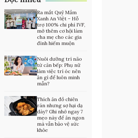
Ra mắt Quỹ Mầm
Xanh An Việt – Hỗ
trợ 100% chi phí IVF,
mở thêm cơ hội làm
cha mẹ cho các gia
đình hiếm muộn
Nuôi dưỡng trí não
từ căn bếp: Phụ nữ
làm việc trí óc nên
ăn gì để luôn minh
mẫn?
Thích ăn đồ chiên
rán nhưng sợ hại dạ
dày? Ghi nhớ ngay 7
mẹo này để ăn ngon
mà vẫn bảo vệ sức
khỏe