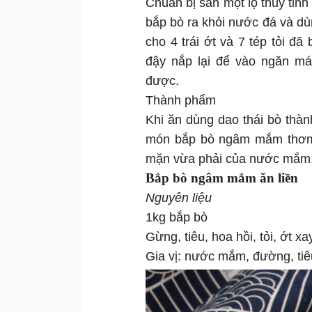
Chuẩn bị sẵn một lọ thủy tinh
bắp bò ra khỏi nước đá và dùn
cho 4 trái ớt và 7 tép tỏi 
đậy nắp lại để vào ngăn má
được.
Thành phẩm
Khi ăn dùng dao thái bò thàn
món bắp bò ngâm mắm thơm n
mặn vừa phải của nước mắm, v
Bắp bò ngâm mắm ăn liền
Nguyên liệu
1kg bắp bò
Gừng, tiêu, hoa hồi, tỏi, ớt x
Gia vị: nước mắm, đường, tiê