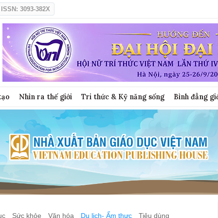
ISSN: 3093-382X
tạo
Nhìn ra thế giới
Tri thức & Kỹ năng sống
Bình đẳng gi
ục
Sức khỏe
Văn hóa
Du lịch- Ẩm thực
Tiêu dùng