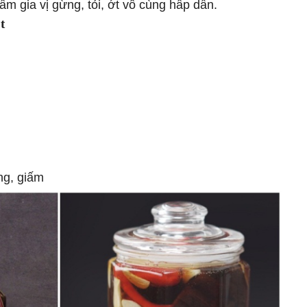
 gia vị gừng, tỏi, ớt vô cùng hấp dẫn.
t
ng, giấm