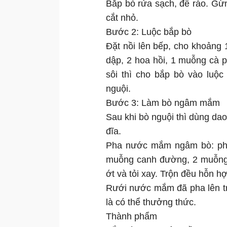
Bắp bò rửa sạch, để ráo. Gừ
cắt nhỏ.
Bước 2: Luộc bắp bò
Đặt nồi lên bếp, cho khoảng 
dập, 2 hoa hồi, 1 muỗng cà 
sôi thì cho bắp bò vào luộc
nguội.
Bước 3: Làm bò ngâm mắm
Sau khi bò nguội thì dùng dao
đĩa.
Pha nước mắm ngâm bò: pha
muỗng canh đường, 2 muỗng c
ớt và tỏi xay. Trộn đều hỗn h
Rưới nước mắm đã pha lên tr
là có thể thưởng thức.
Thành phẩm