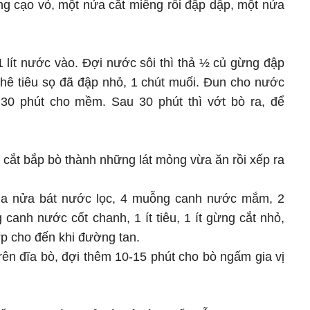
ng cạo vỏ, một nửa cắt miếng rồi đập dập, một nửa
1 lít nước vào. Đợi nước sôi thì thả ½ củ gừng đập
phê tiêu sọ đã đập nhỏ, 1 chút muối. Đun cho nước
 30 phút cho mềm. Sau 30 phút thì vớt bò ra, để
 cắt bắp bò thành những lát mỏng vừa ăn rồi xếp ra
 nửa bát nước lọc, 4 muỗng canh nước mắm, 2
anh nước cốt chanh, 1 ít tiêu, 1 ít gừng cắt nhỏ,
ợp cho đến khi đường tan.
ên đĩa bò, đợi thêm 10-15 phút cho bò ngấm gia vị