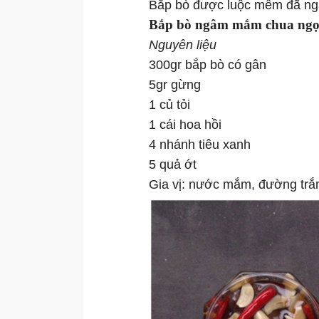
Bắp bò được luộc mềm đã ngấm
Bắp bò ngâm mắm chua ngọ
Nguyên liệu
300gr bắp bò có gân
5gr gừng
1 củ tỏi
1 cái hoa hồi
4 nhánh tiêu xanh
5 quả ớt
Gia vị: nước mắm, đường trắ