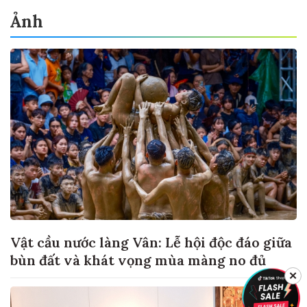
Ảnh
Vật cầu nước làng Vân: Lễ hội độc đáo giữa
bùn đất và khát vọng mùa màng no đủ
✕