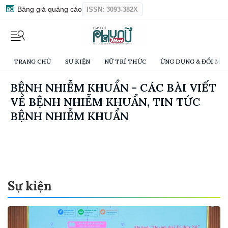
Bảng giá quảng cáo
ISSN: 3093-382X
TRANG CHỦ
SỰ KIỆN
NỮ TRÍ THỨC
ỨNG DỤNG & ĐỔI MỚI
BỆNH NHIỄM KHUẨN - CÁC BÀI VIẾT
VỀ BỆNH NHIỄM KHUẨN, TIN TỨC
BỆNH NHIỄM KHUẨN
Sự kiện