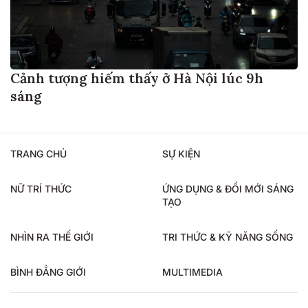
Cảnh tượng hiếm thấy ở Hà Nội lúc 9h
sáng
TRANG CHỦ
SỰ KIỆN
NỮ TRÍ THỨC
ỨNG DỤNG & ĐỔI MỚI SÁNG
TẠO
NHÌN RA THẾ GIỚI
TRI THỨC & KỸ NĂNG SỐNG
BÌNH ĐẲNG GIỚI
MULTIMEDIA