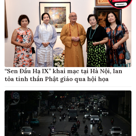
“Sen Đầu Hạ IX” khai mạc tại Hà Nội, lan
tỏa tinh thần Phật giáo qua hội họa