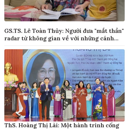
GS.TS. Lê Toàn Thủy: Người đưa "mắt thần"
radar từ không gian về với những cánh
đồng lúa Việt Nam
ThS. Hoàng Thị Lài: Một hành trình cống