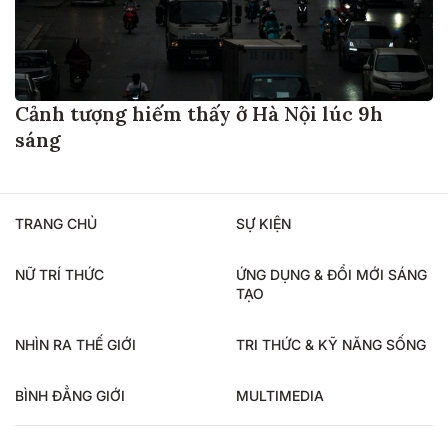
Cảnh tượng hiếm thấy ở Hà Nội lúc 9h
sáng
TRANG CHỦ
SỰ KIỆN
NỮ TRÍ THỨC
ỨNG DỤNG & ĐỔI MỚI SÁNG
TẠO
NHÌN RA THẾ GIỚI
TRI THỨC & KỸ NĂNG SỐNG
BÌNH ĐẲNG GIỚI
MULTIMEDIA