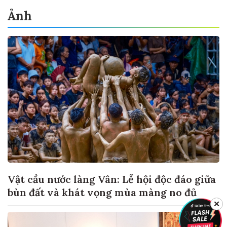
Ảnh
Vật cầu nước làng Vân: Lễ hội độc đáo giữa
bùn đất và khát vọng mùa màng no đủ
✕