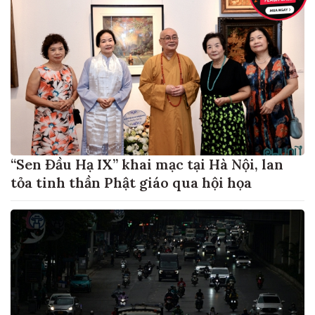
“Sen Đầu Hạ IX” khai mạc tại Hà Nội, lan
tỏa tinh thần Phật giáo qua hội họa