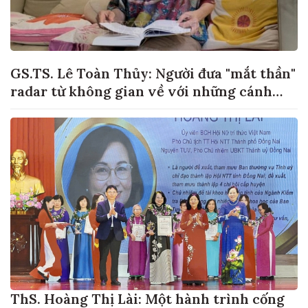
GS.TS. Lê Toàn Thủy: Người đưa "mắt thần"
radar từ không gian về với những cánh
đồng lúa Việt Nam
ThS. Hoàng Thị Lài: Một hành trình cống