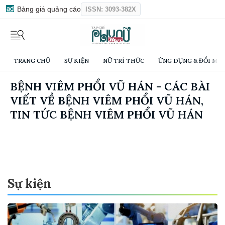
Bảng giá quảng cáo
ISSN: 3093-382X
TRANG CHỦ
SỰ KIỆN
NỮ TRÍ THỨC
ỨNG DỤNG & ĐỔI MỚI
BỆNH VIÊM PHỔI VŨ HÁN - CÁC BÀI
VIẾT VỀ BỆNH VIÊM PHỔI VŨ HÁN,
TIN TỨC BỆNH VIÊM PHỔI VŨ HÁN
Sự kiện