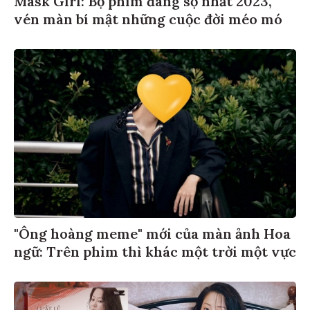
Mask Girl: Bộ phim đáng sợ nhất 2023,
vén màn bí mật những cuộc đời méo mó
"Ông hoàng meme" mới của màn ảnh Hoa
ngữ: Trên phim thì khác một trời một vực