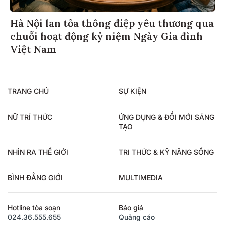
Hà Nội lan tỏa thông điệp yêu thương qua
chuỗi hoạt động kỷ niệm Ngày Gia đình
Việt Nam
TRANG CHỦ
SỰ KIỆN
NỮ TRÍ THỨC
ỨNG DỤNG & ĐỔI MỚI SÁNG
TẠO
NHÌN RA THẾ GIỚI
TRI THỨC & KỸ NĂNG SỐNG
BÌNH ĐẲNG GIỚI
MULTIMEDIA
Hotline tòa soạn
Báo giá
024.36.555.655
Quảng cáo