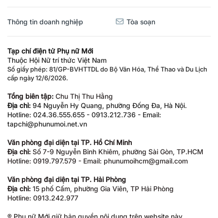
Thông tin doanh nghiệp
Tòa soạn
Tạp chí điện tử Phụ nữ Mới
Thuộc Hội Nữ trí thức Việt Nam
Số giấy phép: 81/GP-BVHTTDL do Bộ Văn Hóa, Thể Thao và Du Lịch
cấp ngày 12/6/2026.
Tổng biên tập:
Chu Thị Thu Hằng
Địa chỉ:
94 Nguyễn Hy Quang, phường Đống Đa, Hà Nội.
Hotline: 024.36.555.655 - 0913.212.736 - Email:
tapchi@phunumoi.net.vn
Văn phòng đại diện tại TP. Hồ Chí Minh
Địa chỉ:
Số 7-9 Nguyễn Bỉnh Khiêm, phường Sài Gòn, TP.HCM
Hotline: 0919.797.579 - Email: phunumoihcm@gmail.com
Văn phòng đại diện tại TP. Hải Phòng
Địa chỉ:
15 phố Cấm, phường Gia Viên, TP Hải Phòng
Hotline: 0913.242.977
® Phụ nữ Mới giữ bản quyền nội dung trên website này.