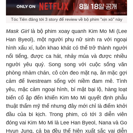
Tóc Tiên đăng tới 3 story để review về bộ phim "xịn xò" này
Mask Girl
là bộ phim xoay quanh Kim Mo Mi (Lee
Han Byeol), một người phụ nữ sinh ra với ngoại
hình xấu xí, luôn khao khát có thể trở thành người
nổi tiếng, được ca hát, nhảy múa và được nhiều
người yêu quý. Song song với cuộc sống văn
phòng nhàm chán, cô còn đeo mặt nạ, ăn mặc gợi
cảm để livestream sống với niềm đam mê. Tình
yêu, mặc cảm ngoại hình, bí mật bại lộ, hàng loạt
biến cố ập đến khiến Kim Mo Mi quyết định phẫu
thuật thẩm mỹ thế nhưng đây mới chỉ là điểm khởi
đầu của bi kịch. Trong phim, có tới 3 diễn viên
đóng vai Kim Mo Mi là Lee Han Byeol, Nana và Go
Hyun Jung, cả ba đều thể hiện xuất sắc vai diễn