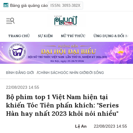
Bảng giá quảng cáo
ISSN: 3093-382X
TRANG CHỦ
SỰ KIỆN
NỮ TRÍ THỨC
ỨNG DỤNG & ĐỔI MỚI
/
BÌNH ĐẲNG GIỚI
CHÍNH SÁCH
GÓC NHÌN GIỚI
ĐỜI SỐNG
22/08/2023 14:55
Bộ phim top 1 Việt Nam hiện tại
khiến Tóc Tiên phấn khích: "Series
Hàn hay nhất 2023 khỏi nói nhiều"
Lệ An
22/08/2023 14:55