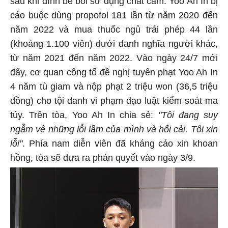
sau khi dính bê bối sử dụng chất cấm. Yoo Ah In bị
cáo buộc dùng propofol 181 lần từ năm 2020 đến
năm 2022 và mua thuốc ngủ trái phép 44 lần
(khoảng 1.100 viên) dưới danh nghĩa người khác,
từ năm 2021 đến năm 2022. Vào ngày 24/7 mới
đây, cơ quan công tố đề nghị tuyên phạt Yoo Ah In
4 năm tù giam và nộp phạt 2 triệu won (36,5 triệu
đồng) cho tội danh vi phạm đạo luật kiểm soát ma
túy. Trên tòa, Yoo Ah In chia sẻ:
"Tôi đang suy
ngẫm về những lỗi lầm của mình và hối cải. Tôi xin
lỗi"
. Phía nam diễn viên đã kháng cáo xin khoan
hồng, tòa sẽ đưa ra phán quyết vào ngày 3/9.