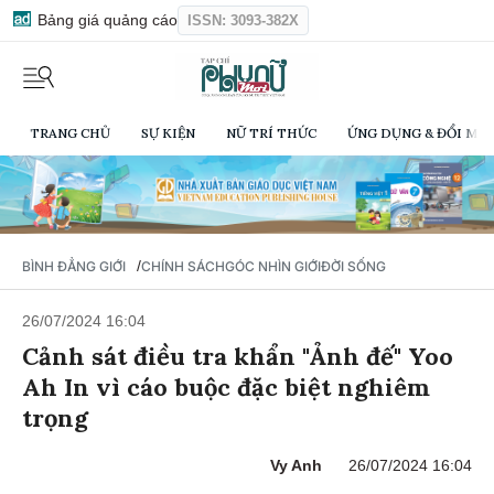
Bảng giá quảng cáo
ISSN: 3093-382X
TRANG CHỦ
SỰ KIỆN
NỮ TRÍ THỨC
ỨNG DỤNG & ĐỔI MỚI
/
BÌNH ĐẲNG GIỚI
CHÍNH SÁCH
GÓC NHÌN GIỚI
ĐỜI SỐNG
26/07/2024 16:04
Cảnh sát điều tra khẩn "Ảnh đế" Yoo
Ah In vì cáo buộc đặc biệt nghiêm
trọng
Vy Anh
26/07/2024 16:04