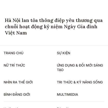
Hà Nội lan tỏa thông điệp yêu thương qua
chuỗi hoạt động kỷ niệm Ngày Gia đình
Việt Nam
TRANG CHỦ
SỰ KIỆN
NỮ TRÍ THỨC
ỨNG DỤNG & ĐỔI MỚI SÁNG
TẠO
NHÌN RA THẾ GIỚI
TRI THỨC & KỸ NĂNG SỐNG
BÌNH ĐẲNG GIỚI
MULTIMEDIA