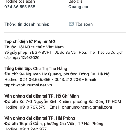
Hotline tòa soạn
Báo giá
024.36.555.655
Quảng cáo
Thông tin doanh nghiệp
Tòa soạn
Tạp chí điện tử Phụ nữ Mới
Thuộc Hội Nữ trí thức Việt Nam
Số giấy phép: 81/GP-BVHTTDL do Bộ Văn Hóa, Thể Thao và Du Lịch
cấp ngày 12/6/2026.
Tổng biên tập:
Chu Thị Thu Hằng
Địa chỉ:
94 Nguyễn Hy Quang, phường Đống Đa, Hà Nội.
Hotline: 024.36.555.655 - 0913.212.736 - Email:
tapchi@phunumoi.net.vn
Văn phòng đại diện tại TP. Hồ Chí Minh
Địa chỉ:
Số 7-9 Nguyễn Bỉnh Khiêm, phường Sài Gòn, TP.HCM
Hotline: 0919.797.579 - Email: phunumoihcm@gmail.com
Văn phòng đại diện tại TP. Hải Phòng
Địa chỉ:
15 phố Cấm, phường Gia Viên, TP Hải Phòng
Hotline: 0913.242.977