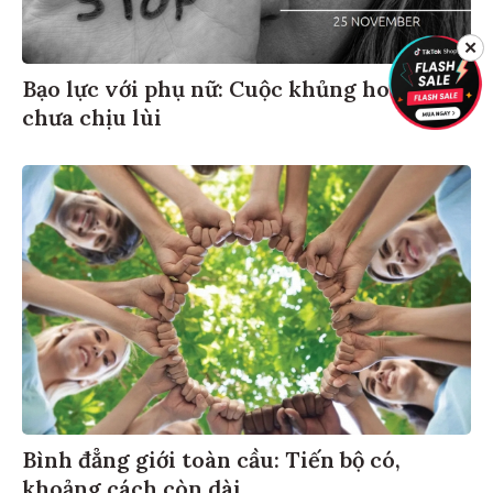
✕
Bạo lực với phụ nữ: Cuộc khủng hoảng
chưa chịu lùi
Bình đẳng giới toàn cầu: Tiến bộ có,
khoảng cách còn dài