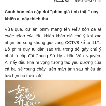
Thành Vũ
09/01/2024 11:38
Cảnh hôn của cặp đôi "phim giả tình thật" này
khiến ai nấy thích thú.
Vừa qua, dự án phim mang tên
Nếu bôn ba là
cuộc sống của tôi
khiến khán giả chú ý khi xác
nhận lên sóng khung giờ vàng CCTV8 kể từ 11/1.
Bộ phim quy tụ dàn sao trẻ, trong đó gây chú ý
nhất là cặp đôi Chung Sở Hy - Hầu Văn Nguyên.
Ai nấy đều khá hi vọng tương tác yêu đương của
cả hai sẽ "bùng cháy" trên màn ảnh sau nhiều tin
tức hẹn hò trước đó.