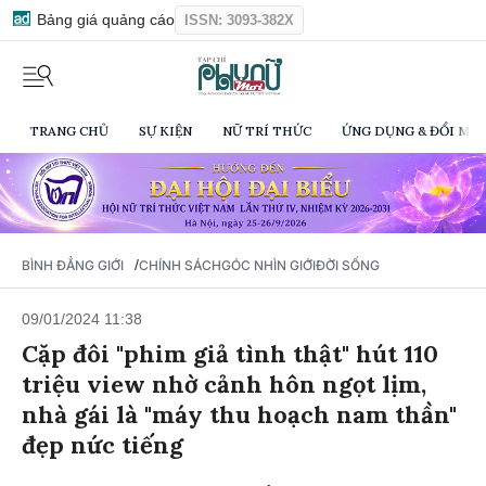
Bảng giá quảng cáo
ISSN: 3093-382X
TRANG CHỦ
SỰ KIỆN
NỮ TRÍ THỨC
ỨNG DỤNG & ĐỔI MỚI
/
BÌNH ĐẲNG GIỚI
CHÍNH SÁCH
GÓC NHÌN GIỚI
ĐỜI SỐNG
09/01/2024 11:38
Cặp đôi "phim giả tình thật" hút 110
triệu view nhờ cảnh hôn ngọt lịm,
nhà gái là "máy thu hoạch nam thần"
đẹp nức tiếng