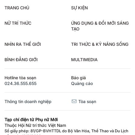
TRANG CHỦ
SỰ KIỆN
NỮ TRÍ THỨC
ỨNG DỤNG & ĐỔI MỚI SÁNG
TẠO
NHÌN RA THẾ GIỚI
TRI THỨC & KỸ NĂNG SỐNG
BÌNH ĐẲNG GIỚI
MULTIMEDIA
Hotline tòa soạn
Báo giá
024.36.555.655
Quảng cáo
Thông tin doanh nghiệp
Tòa soạn
Tạp chí điện tử Phụ nữ Mới
Thuộc Hội Nữ trí thức Việt Nam
Số giấy phép: 81/GP-BVHTTDL do Bộ Văn Hóa, Thể Thao và Du Lịch