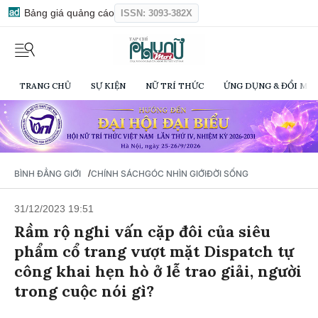
Bảng giá quảng cáo
ISSN: 3093-382X
TRANG CHỦ
SỰ KIỆN
NỮ TRÍ THỨC
ỨNG DỤNG & ĐỔI MỚI
/
BÌNH ĐẲNG GIỚI
CHÍNH SÁCH
GÓC NHÌN GIỚI
ĐỜI SỐNG
31/12/2023 19:51
Rầm rộ nghi vấn cặp đôi của siêu
phẩm cổ trang vượt mặt Dispatch tự
công khai hẹn hò ở lễ trao giải, người
trong cuộc nói gì?