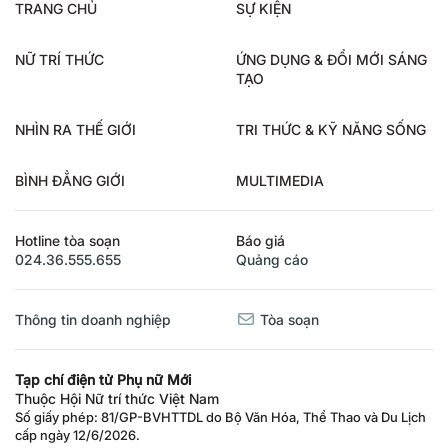
TRANG CHỦ
SỰ KIỆN
NỮ TRÍ THỨC
ỨNG DỤNG & ĐỔI MỚI SÁNG
TẠO
NHÌN RA THẾ GIỚI
TRI THỨC & KỸ NĂNG SỐNG
BÌNH ĐẲNG GIỚI
MULTIMEDIA
Hotline tòa soạn
Báo giá
024.36.555.655
Quảng cáo
Thông tin doanh nghiệp
Tòa soạn
Tạp chí điện tử Phụ nữ Mới
Thuộc Hội Nữ trí thức Việt Nam
Số giấy phép: 81/GP-BVHTTDL do Bộ Văn Hóa, Thể Thao và Du Lịch
cấp ngày 12/6/2026.