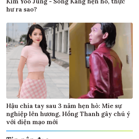
Kim Yoo Jung - Song Kang hẹn hò, thực
hư ra sao?
Hậu chia tay sau 3 năm hẹn hò: Mie sự
nghiệp lên hương, Hồng Thanh gây chú ý
với diện mạo mới