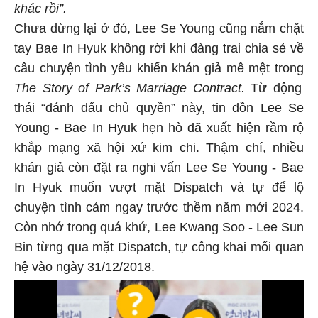
khác rồi”.
Chưa dừng lại ở đó, Lee Se Young cũng nắm chặt
tay Bae In Hyuk không rời khi đàng trai chia sẻ về
câu chuyện tình yêu khiến khán giả mê mệt trong
The Story of Park’s Marriage Contract.
Từ động
thái “đánh dấu chủ quyền” này, tin đồn Lee Se
Young - Bae In Hyuk hẹn hò đã xuất hiện rầm rộ
khắp mạng xã hội xứ kim chi. Thậm chí, nhiều
khán giả còn đặt ra nghi vấn Lee Se Young - Bae
In Hyuk muốn vượt mặt Dispatch và tự để lộ
chuyện tình cảm ngay trước thềm năm mới 2024.
Còn nhớ trong quá khứ, Lee Kwang Soo - Lee Sun
Bin từng qua mặt Dispatch, tự công khai mối quan
hệ vào ngày 31/12/2018.