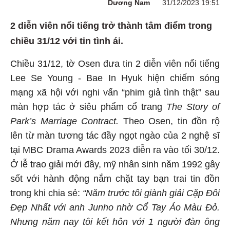
Dương Nam
31/12/2023 19:51
2 diễn viên nổi tiếng trở thành tâm điểm trong
chiều 31/12 với tin tình ái.
Chiều 31/12, tờ Osen đưa tin 2 diễn viên nổi tiếng
Lee Se Young - Bae In Hyuk hiện chiếm sóng
mạng xã hội với nghi vấn “phim giả tình thật” sau
màn hợp tác ở siêu phẩm cổ trang
The Story of
Park’s Marriage Contract.
Theo Osen, tin đồn rộ
lên từ màn tương tác đầy ngọt ngào của 2 nghệ sĩ
tại MBC Drama Awards 2023 diễn ra vào tối 30/12.
Ở lễ trao giải mới đây, mỹ nhân sinh năm 1992 gây
sốt với hành động nắm chặt tay bạn trai tin đồn
trong khi chia sẻ:
“Năm trước tôi giành giải Cặp Đôi
Đẹp Nhất với anh Junho nhờ Cổ Tay Áo Màu Đỏ.
Nhưng năm nay tôi kết hôn với 1 người đàn ông