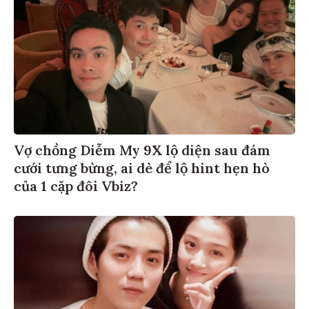
Vợ chồng Diễm My 9X lộ diện sau đám
cưới tưng bừng, ai dè để lộ hint hẹn hò
của 1 cặp đôi Vbiz?