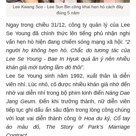
Lee Kwang Soo - Lee Sun Bin công khai hẹn hò cách đây
đúng 5 năm
Ngay trong chiều 31/12, công ty quản lý của Lee
Se Young đã chính thức lên tiếng phủ nhận nghi
vấn hẹn hò hiện đang chiếm sóng mạng xã hội:
“2
người họ không hẹn hò. Chắc do tương tác của
Lee Se Young - Bae In Hyuk quá ăn ý nên nhiều
khán giả mới tưởng lầm đó thôi”.
Lee Se Young sinh năm 1992, xuất thân là diễn
viên nhí. Lúc nhỏ, cô được nhiều khán giả nhớ đến
nhờ vai diễn nhí trong bộ phim kinh điển
Nàng Dae
Jang Geum.
Đến khi trưởng thành, nữ diễn viên
tiếp tục ghi dấu ấn sâu đậm trong lòng công chúng
với loạt vai diễn thành công ở
Hoa du ký, Cổ tay
áo màu đỏ, The Story of Park’s Marriage
Contract…