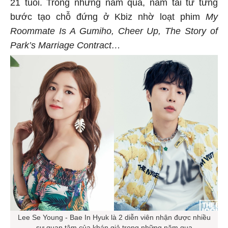
21 tuổi. Trong những năm qua, nam tài tử từng
bước tạo chỗ đứng ở Kbiz nhờ loạt phim
My
Roommate Is A Gumiho, Cheer Up, The Story of
Park’s Marriage Contract…
Lee Se Young - Bae In Hyuk là 2 diễn viên nhận được nhiều
sự quan tâm của khán giả trong những năm qua