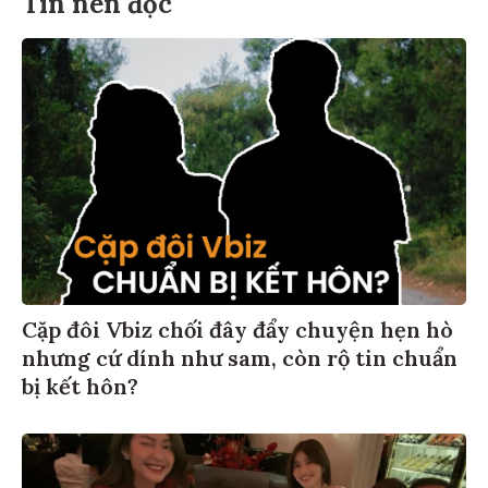
Tin nên đọc
Cặp đôi Vbiz chối đây đẩy chuyện hẹn hò
nhưng cứ dính như sam, còn rộ tin chuẩn
bị kết hôn?