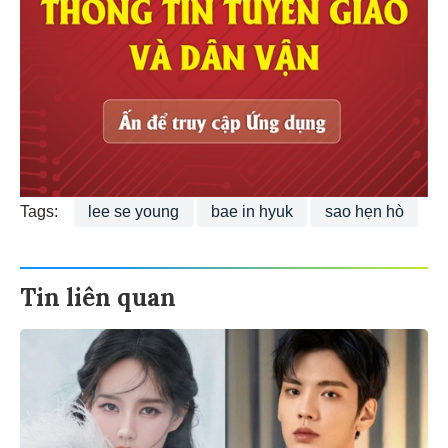
Tags:
lee se young
bae in hyuk
sao hẹn hò
Tin liên quan