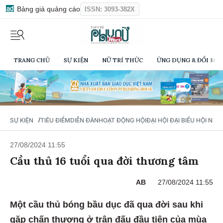
Bảng giá quảng cáo
ISSN: 3093-382X
TRANG CHỦ
SỰ KIỆN
NỮ TRÍ THỨC
ỨNG DỤNG & ĐỔI MỚI
/
SỰ KIỆN
TIÊU ĐIỂM
DIỄN ĐÀN
HOẠT ĐỘNG HỘI
ĐẠI HỘI ĐẠI BIỂU HỘI NỮ 
27/08/2024 11:55
Cầu thủ 16 tuổi qua đời thương tâm
AB
27/08/2024 11:55
Một cầu thủ bóng bầu dục đã qua đời sau khi
gặp chấn thương ở trận đấu đầu tiên của mùa