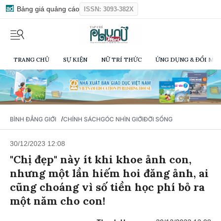
Bảng giá quảng cáo
ISSN: 3093-382X
TRANG CHỦ
SỰ KIỆN
NỮ TRÍ THỨC
ỨNG DỤNG & ĐỔI MỚI
/
BÌNH ĐẲNG GIỚI
CHÍNH SÁCH
GÓC NHÌN GIỚI
ĐỜI SỐNG
30/12/2023 12:08
"Chị đẹp" này ít khi khoe ảnh con,
nhưng một lần hiếm hoi đăng ảnh, ai
cũng choáng vì số tiền học phí bỏ ra
một năm cho con!