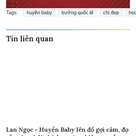
Tags:
huyền baby
trường quốc tế
chị đẹp
học
Tin liên quan
Lan Ngọc - Huyền Baby lên đồ gợi cảm, đọ