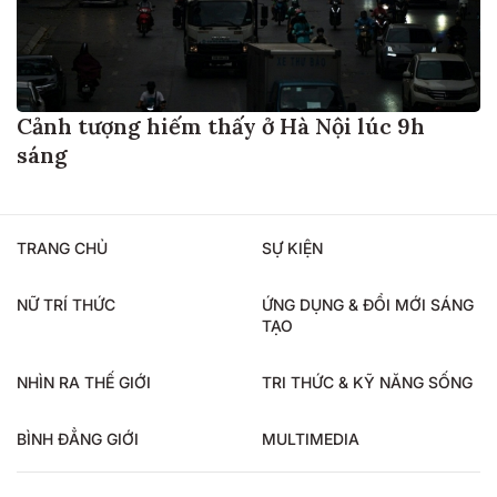
Cảnh tượng hiếm thấy ở Hà Nội lúc 9h
sáng
TRANG CHỦ
SỰ KIỆN
NỮ TRÍ THỨC
ỨNG DỤNG & ĐỔI MỚI SÁNG
TẠO
NHÌN RA THẾ GIỚI
TRI THỨC & KỸ NĂNG SỐNG
BÌNH ĐẲNG GIỚI
MULTIMEDIA