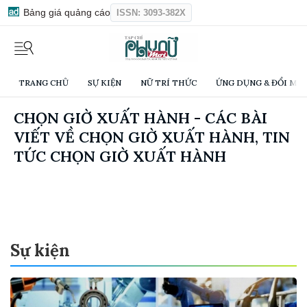
Bảng giá quảng cáo
ISSN: 3093-382X
TRANG CHỦ
SỰ KIỆN
NỮ TRÍ THỨC
ỨNG DỤNG & ĐỔI MỚI
CHỌN GIỜ XUẤT HÀNH - CÁC BÀI
VIẾT VỀ CHỌN GIỜ XUẤT HÀNH, TIN
TỨC CHỌN GIỜ XUẤT HÀNH
Sự kiện