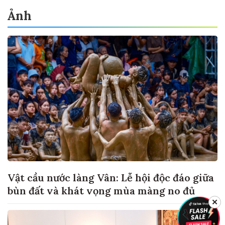
Ảnh
Vật cầu nước làng Vân: Lễ hội độc đáo giữa
bùn đất và khát vọng mùa màng no đủ
✕