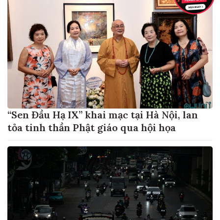
“Sen Đầu Hạ IX” khai mạc tại Hà Nội, lan
tỏa tinh thần Phật giáo qua hội họa