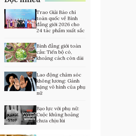
Trao Giải Báo chí
toàn quốc về Bình
đẳng giới 2026 cho
24 tác phẩm xuất sắc
Bình đẳng giới toàn
cầu: Tiến bộ có,
khoảng cách còn dài
Lao động chăm sóc
không lương: Gánh
nặng vô hình của phụ
nữ
Bạo lực với phụ nữ:
Cuộc khủng hoảng
chưa chịu lùi