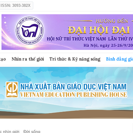
ISSN: 3093-382X
tạo
Nhìn ra thế giới
Tri thức & Kỹ năng sống
Bình đẳng gi
 nhìn giới
Đời sống