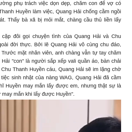
hường phụ trách việc dọn dẹp, chăm con để vợ có
u Thanh Huyền làm việc, Quang Hải chống cằm ngồi
t. Thấy bà xã bị mỏi mắt, chàng cầu thủ liền lấy
ới cặp đôi gọi chuyện tình của Quang Hải và Chu
oài đời thực. Bởi lẽ Quang Hải vô cùng chu đáo,
 Trước mặt nhân viên, anh chàng vẫn tự tay chăm
, Hải "con" là người sắp xếp vali quần áo, bàn chải
hi Chu Thanh Huyền cáu, Quang Hải sẽ im lặng chờ
g tiệc sinh nhật của nàng WAG, Quang Hải đã cầm
ghĩ Huyền may mắn lấy được em, nhưng thật sự là
ự may mắn khi lấy được Huyền".