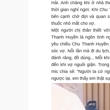
Hải. Anh chàng khi ở nhà t
thời gian nghỉ ngơi. Khi Ch
bên cạnh chờ đợi và quan sá
thuốc nhỏ mắt cho vợ.
Một người chị thân thiết v
Thanh Huyền là ngôn tình ng
yêu chiều Chu Thanh Huyền.
sóc vợ. Nỗi lần mà đi du lịch
đánh răng, đồ dùng... Mỗi k
đến khi vợ nguôi giận. Tron
mic chia sẻ: "Người ta cứ n
ngược lại, em thấy em thật s