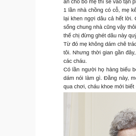
ăn cho bố mẹ thì sẽ vào tận p
1 lần nhà chồng có cỗ, mẹ k
lại khen ngợi dâu cả hết lời.
sống chung nhà cũng vậy thôi.
thế chị đừng ghét dâu này qu
Từ đó mẹ không dám chê trách
tôi. Nhưng thời gian gần đây
các cháu.
Có lần người họ hàng biếu b
dám nói làm gì. Đằng này, 
qua chơi, cháu khoe mới biết