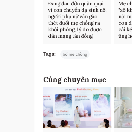
Đang đau đớn quằn quại
Mẹ ch
vì cơn chuyển dạ sinh nở,
"xỏ k
người phụ nữ vẫn gào
nội m
thét đuổi mẹ chồng ra
con d
khỏi phòng, lý do được
cái k
dân mạng tán đồng
ủng hộ
Tags:
bố mẹ chồng
Cùng chuyên mục