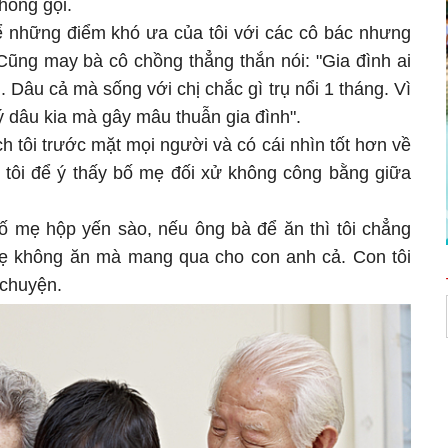
hòng gọi.
ể những điểm khó ưa của tôi với các cô bác nhưng
 Cũng may bà cô chồng thẳng thắn nói: "Gia đình ai
 Dâu cả mà sống với chị chắc gì trụ nổi 1 tháng. Vì
ý dâu kia mà gây mâu thuẫn gia đình".
 tôi trước mặt mọi người và có cái nhìn tốt hơn về
, tôi để ý thấy bố mẹ đối xử không công bằng giữa
ố mẹ hộp yến sào, nếu ông bà để ăn thì tôi chẳng
mẹ không ăn mà mang qua cho con anh cả. Con tôi
 chuyện.