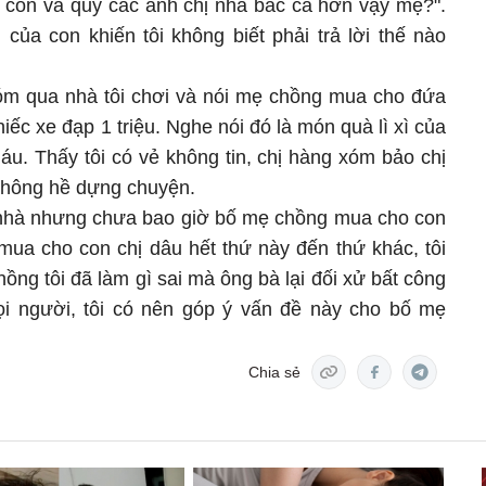
n con và quý các anh chị nhà bác cả hơn vậy mẹ?".
của con khiến tôi không biết phải trả lời thế nào
óm qua nhà tôi chơi và nói mẹ chồng mua cho đứa
chiếc xe đạp 1 triệu. Nghe nói đó là món quà lì xì của
u. Thấy tôi có vẻ không tin, chị hàng xóm bảo chị
 không hề dựng chuyện.
nhà nhưng chưa bao giờ bố mẹ chồng mua cho con
 mua cho con chị dâu hết thứ này đến thứ khác, tôi
ng tôi đã làm gì sai mà ông bà lại đối xử bất công
i người, tôi có nên góp ý vấn đề này cho bố mẹ
Chia sẻ