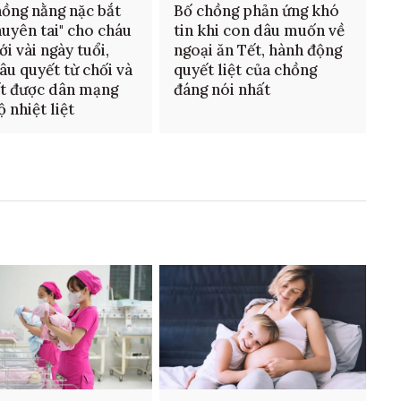
ồng nằng nặc bắt
Bố chồng phản ứng khó
huyên tai" cho cháu
tin khi con dâu muốn về
ới vài ngày tuổi,
ngoại ăn Tết, hành động
âu quyết từ chối và
quyết liệt của chồng
ết được dân mạng
đáng nói nhất
 nhiệt liệt