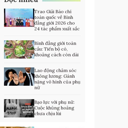
Trao Giải Báo chí
toàn quốc về Bình
đẳng giới 2026 cho
24 tác phẩm xuất sắc
Bình đẳng giới toàn
cầu: Tiến bộ có,
khoảng cách còn dài
Lao động chăm sóc
không lương: Gánh
nặng vô hình của phụ
nữ
Bạo lực với phụ nữ:
Cuộc khủng hoảng
chưa chịu lùi