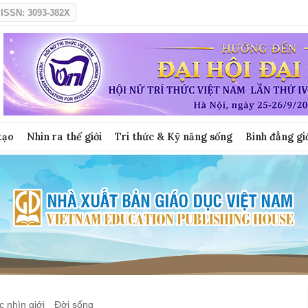
ISSN: 3093-382X
tạo
Nhìn ra thế giới
Tri thức & Kỹ năng sống
Bình đẳng gi
 nhìn giới
Đời sống