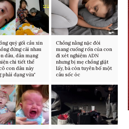
ồng quỳ gối cầu xin
Chồng nằng nặc đòi
ồng đừng cãi nhau
mang cuống rốn của con
on dâu, dân mạng
đi xét nghiệm ADN
iện chi tiết thể
nhưng bị mẹ chồng giật
"cô con dâu này
lấy, bà còn tuyên bố một
 phải dạng vừa"
câu sốc óc