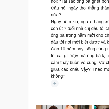
hỏi: "Tại sao ông bà ghét bọ
Câu hỏi ngây thơ thẳng thắn 
nữa?
Ngày hôm kia, người hàng x
con út 7 tuổi nhà chị dâu tôi 
ông bà trong năm mới cho chá
dâu tôi nói mới biết được và
Gần 10 năm nay, sống cùng 
tôi cái gì. Vậy mà ông bà lại
cảm thấy buồn vô cùng. Vợ chồ
giữa các cháu vậy? Theo mọ
không?