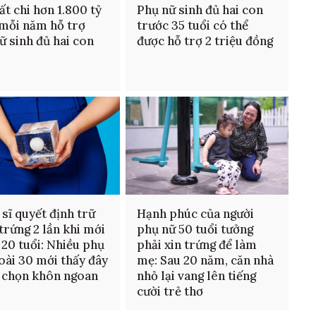
ất chi hơn 1.800 tỷ
Phụ nữ sinh đủ hai con
mỗi năm hỗ trợ
trước 35 tuổi có thể
ữ sinh đủ hai con
được hỗ trợ 2 triệu đồng
 sĩ quyết định trữ
Hạnh phúc của người
trứng 2 lần khi mới
phụ nữ 50 tuổi tưởng
 20 tuổi: Nhiều phụ
phải xin trứng để làm
oài 30 mới thấy đây
mẹ: Sau 20 năm, căn nhà
a chọn khôn ngoan
nhỏ lại vang lên tiếng
cười trẻ thơ