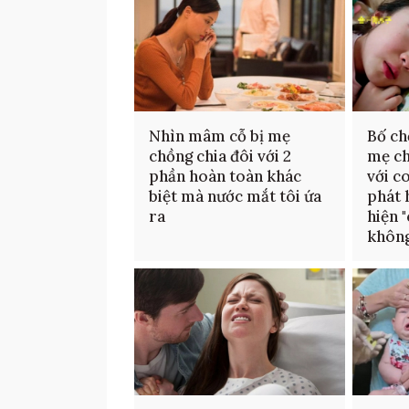
Nhìn mâm cỗ bị mẹ
Bố ch
chồng chia đôi với 2
mẹ ch
phần hoàn toàn khác
với c
biệt mà nước mắt tôi ứa
phát h
ra
hiện 
không