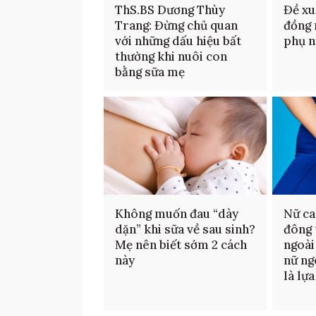
ThS.BS Dương Thùy
Đề xu
Trang: Đừng chủ quan
đồng 
với những dấu hiệu bất
phụ n
thường khi nuôi con
bằng sữa mẹ
Không muốn đau “dày
Nữ ca
dặn” khi sữa về sau sinh?
đông 
Mẹ nên biết sớm 2 cách
ngoài
này
nữ ng
là lự