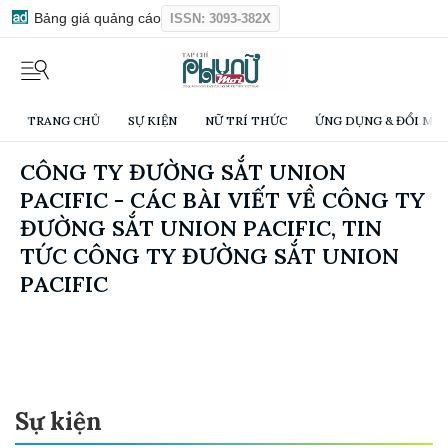
Bảng giá quảng cáo
ISSN: 3093-382X
TRANG CHỦ
SỰ KIỆN
NỮ TRÍ THỨC
ỨNG DỤNG & ĐỔI MỚI
CÔNG TY ĐƯỜNG SẮT UNION
PACIFIC - CÁC BÀI VIẾT VỀ CÔNG TY
ĐƯỜNG SẮT UNION PACIFIC, TIN
TỨC CÔNG TY ĐƯỜNG SẮT UNION
PACIFIC
Sự kiện