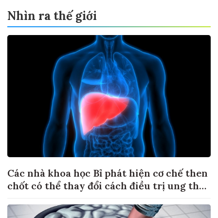
Nhìn ra thế giới
Các nhà khoa học Bỉ phát hiện cơ chế then
chốt có thể thay đổi cách điều trị ung thư
di căn gan