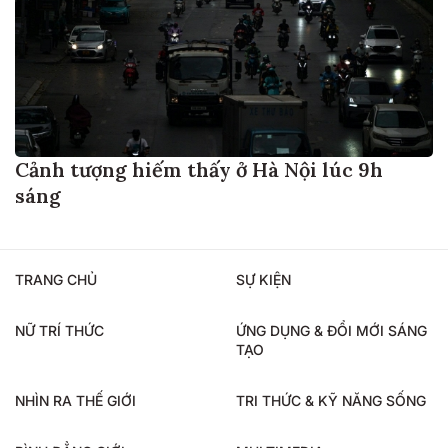
Cảnh tượng hiếm thấy ở Hà Nội lúc 9h
sáng
TRANG CHỦ
SỰ KIỆN
NỮ TRÍ THỨC
ỨNG DỤNG & ĐỔI MỚI SÁNG
TẠO
NHÌN RA THẾ GIỚI
TRI THỨC & KỸ NĂNG SỐNG