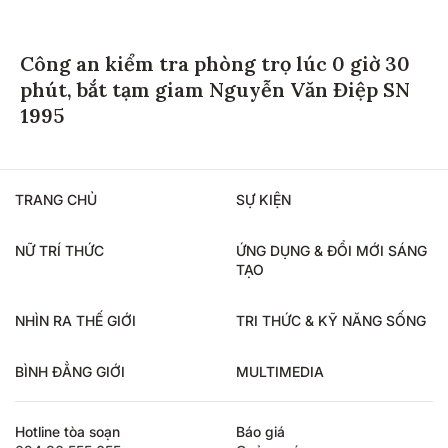
Công an kiểm tra phòng trọ lúc 0 giờ 30
phút, bắt tạm giam Nguyễn Văn Điệp SN
1995
TRANG CHỦ
SỰ KIỆN
NỮ TRÍ THỨC
ỨNG DỤNG & ĐỔI MỚI SÁNG
TẠO
NHÌN RA THẾ GIỚI
TRI THỨC & KỸ NĂNG SỐNG
BÌNH ĐẲNG GIỚI
MULTIMEDIA
Hotline tòa soạn
Báo giá
024.36.555.655
Quảng cáo