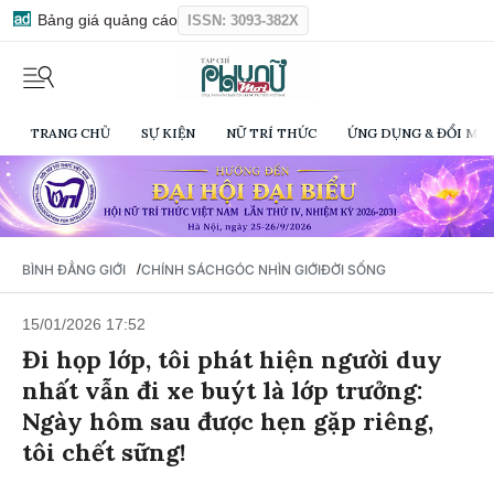
Bảng giá quảng cáo
ISSN: 3093-382X
TRANG CHỦ
SỰ KIỆN
NỮ TRÍ THỨC
ỨNG DỤNG & ĐỔI MỚI
/
BÌNH ĐẲNG GIỚI
CHÍNH SÁCH
GÓC NHÌN GIỚI
ĐỜI SỐNG
15/01/2026 17:52
Đi họp lớp, tôi phát hiện người duy
nhất vẫn đi xe buýt là lớp trưởng:
Ngày hôm sau được hẹn gặp riêng,
tôi chết sững!