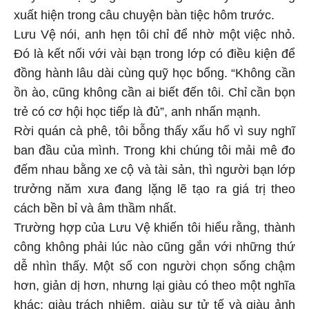
xuất hiện trong câu chuyện bàn tiệc hôm trước.
Lưu Vệ nói, anh hẹn tôi chỉ để nhờ một việc nhỏ.
Đó là kết nối với vài bạn trong lớp có điều kiện để
đồng hành lâu dài cùng quỹ học bổng. “Không cần
ồn ào, cũng không cần ai biết đến tôi. Chỉ cần bọn
trẻ có cơ hội học tiếp là đủ”, anh nhấn mạnh.
Rời quán cà phê, tôi bỗng thấy xấu hổ vì suy nghĩ
ban đầu của mình. Trong khi chúng tôi mải mê đo
đếm nhau bằng xe cộ và tài sản, thì người bạn lớp
trưởng năm xưa đang lặng lẽ tạo ra giá trị theo
cách bền bỉ và âm thầm nhất.
Trường hợp của Lưu Vệ khiến tôi hiểu rằng, thành
công không phải lúc nào cũng gắn với những thứ
dễ nhìn thấy. Một số con người chọn sống chậm
hơn, giản dị hơn, nhưng lại giàu có theo một nghĩa
khác: giàu trách nhiệm, giàu sự tử tế và giàu ảnh