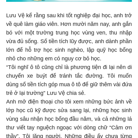
Lưu Vệ kể rằng sau khi tốt nghiệp đại học, anh trở
về quê làm giáo viên. Hơn mười năm nay, anh gắn
bó với một trường trung học vùng ven, thu nhập
vừa đủ sống. Số tiền tích lũy được, anh dành phần
lớn để hỗ trợ học sinh nghèo, lập quỹ học bổng
nhỏ cho những em có nguy cơ bỏ học.
“Tôi nghĩ ô tô cũng chỉ là phương tiện đi lại nên di
chuyển xe buýt để tránh tắc đường. Tôi muốn
dùng số tiền tích góp mua ô tô để giữ thêm vài đứa
trẻ ở lại trường” Lưu Vệ chia sẻ.
Anh mở điện thoại cho tôi xem những bức ảnh về
lớp học cũ kỹ được sửa sang lại, những học sinh
vùng sâu nhận học bổng đầu năm, và cả những lá
thư viết tay nguệch ngoạc với dòng chữ “Cảm ơn
thầy”. Tôi lặng người. Những điều ấy chưa từng