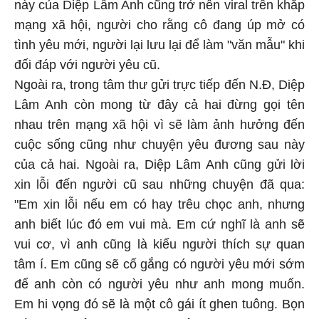
này của Diệp Lâm Anh cũng trở nên viral trên khắp
mạng xã hội, người cho rằng cô đang úp mở có
tình yêu mới, người lại lưu lại để làm "văn mẫu" khi
đối đáp với người yêu cũ.
Ngoài ra, trong tâm thư gửi trực tiếp đến N.Đ, Diệp
Lâm Anh còn mong từ đây cả hai đừng gọi tên
nhau trên mạng xã hội vì sẽ làm ảnh hưởng đến
cuộc sống cũng như chuyện yêu đương sau này
của cả hai. Ngoài ra, Diệp Lâm Anh cũng gửi lời
xin lỗi đến người cũ sau những chuyện đã qua:
"Em xin lỗi nếu em có hay trêu chọc anh, nhưng
anh biết lúc đó em vui mà. Em cứ nghĩ là anh sẽ
vui cơ, vì anh cũng là kiểu người thích sự quan
tâm í. Em cũng sẽ cố gắng có người yêu mới sớm
để anh còn có người yêu như anh mong muốn.
Em hi vọng đó sẽ là một cô gái ít ghen tuông. Bọn