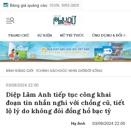
Bảng giá quảng cáo
ISSN: 3093-382X
TRANG CHỦ
SỰ KIỆN
NỮ TRÍ THỨC
ỨNG DỤNG & ĐỔI MỚI
/
BÌNH ĐẲNG GIỚI
CHÍNH SÁCH
GÓC NHÌN GIỚI
ĐỜI SỐNG
03/08/2024 22:00
Diệp Lâm Anh tiếp tục công khai
đoạn tin nhắn nghi với chồng cũ, tiết
lộ lý do không đòi đồng hồ bạc tỷ
Hạ Anh
03/08/2024 22:00