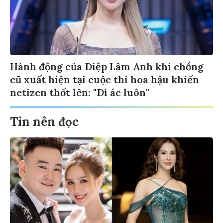
Hành động của Diệp Lâm Anh khi chồng
cũ xuất hiện tại cuộc thi hoa hậu khiến
netizen thốt lên: "Dí ác luôn"
Tin nên đọc