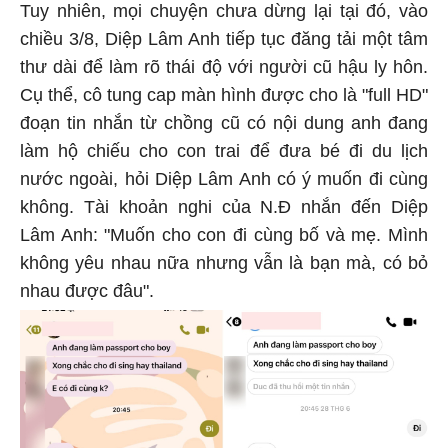
Tuy nhiên, mọi chuyện chưa dừng lại tại đó, vào
chiều 3/8, Diệp Lâm Anh tiếp tục đăng tải một tâm
thư dài để làm rõ thái độ với người cũ hậu ly hôn.
Cụ thể, cô tung cap màn hình được cho là "full HD"
đoạn tin nhắn từ chồng cũ có nội dung anh đang
làm hộ chiếu cho con trai để đưa bé đi du lịch
nước ngoài, hỏi Diệp Lâm Anh có ý muốn đi cùng
không. Tài khoản nghi của N.Đ nhắn đến Diệp
Lâm Anh: "Muốn cho con đi cùng bố và mẹ. Mình
không yêu nhau nữa nhưng vẫn là bạn mà, có bỏ
nhau được đâu".