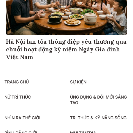
Hà Nội lan tỏa thông điệp yêu thương qua
chuỗi hoạt động kỷ niệm Ngày Gia đình
Việt Nam
TRANG CHỦ
SỰ KIỆN
NỮ TRÍ THỨC
ỨNG DỤNG & ĐỔI MỚI SÁNG
TẠO
NHÌN RA THẾ GIỚI
TRI THỨC & KỸ NĂNG SỐNG