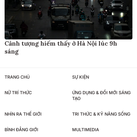
Cảnh tượng hiếm thấy ở Hà Nội lúc 9h
sáng
TRANG CHỦ
SỰ KIỆN
NỮ TRÍ THỨC
ỨNG DỤNG & ĐỔI MỚI SÁNG
TẠO
NHÌN RA THẾ GIỚI
TRI THỨC & KỸ NĂNG SỐNG
BÌNH ĐẲNG GIỚI
MULTIMEDIA