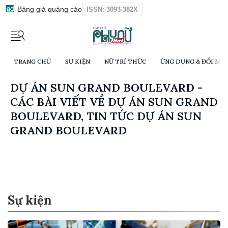
Bảng giá quảng cáo
ISSN: 3093-382X
TRANG CHỦ
SỰ KIỆN
NỮ TRÍ THỨC
ỨNG DỤNG & ĐỔI MỚI
DỰ ÁN SUN GRAND BOULEVARD -
CÁC BÀI VIẾT VỀ DỰ ÁN SUN GRAND
BOULEVARD, TIN TỨC DỰ ÁN SUN
GRAND BOULEVARD
Sự kiện