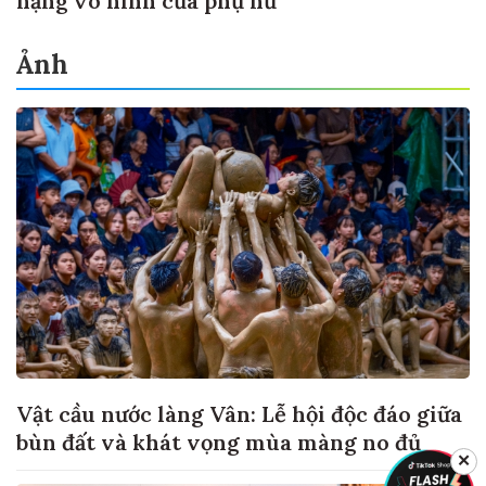
nặng vô hình của phụ nữ
Ảnh
Vật cầu nước làng Vân: Lễ hội độc đáo giữa
bùn đất và khát vọng mùa màng no đủ
✕