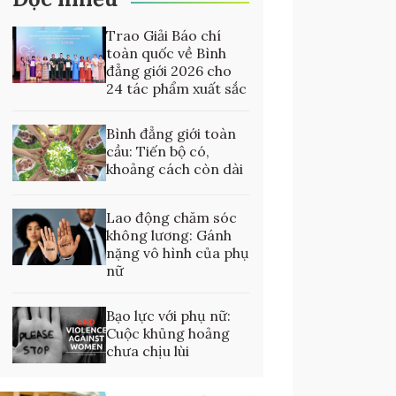
Trao Giải Báo chí
toàn quốc về Bình
đẳng giới 2026 cho
24 tác phẩm xuất sắc
Bình đẳng giới toàn
cầu: Tiến bộ có,
khoảng cách còn dài
Lao động chăm sóc
không lương: Gánh
nặng vô hình của phụ
nữ
Bạo lực với phụ nữ:
Cuộc khủng hoảng
chưa chịu lùi