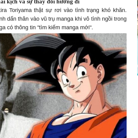
ài kịch và sự thay đổi hướng đi
kira Toriyama thật sự rơi vào tình trạng khó khăn.
ịnh dấn thân vào vũ trụ manga khi vô tình ngồi trong
a có thông tin "tìm kiếm manga mới".