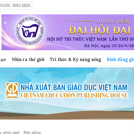
ISSN: 3093-382X
tạo
Nhìn ra thế giới
Tri thức & Kỹ năng sống
Bình đẳng gi
 nhìn giới
Đời sống