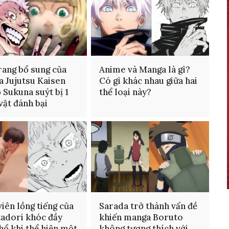
rang bổ sung của
Anime và Manga là gì?
 Jujutsu Kaisen
Có gì khác nhau giữa hai
ộ Sukuna suýt bị 1
thể loại này?
vật đánh bại
viên lồng tiếng của
Sarada trở thành vấn đề
Itadori khóc đầy
khiến manga Boruto
hổ khi thể hiện một
không tương thích với