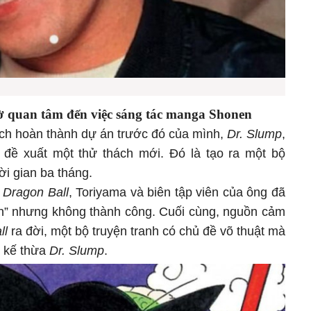
ờ quan tâm đến việc sáng tác manga Shonen
ạch hoàn thành dự án trước đó của mình,
Dr. Slump
,
y đề xuất một thử thách mới. Đó là tạo ra một bộ
ời gian ba tháng.
o
Dragon Ball
, Toriyama
và biên tập viên của ông đã
lần” nhưng không thành công. Cuối cùng, nguồn cảm
ll
ra đời, một bộ truyện tranh có chủ đề võ thuật mà
g kế thừa
Dr. Slump
.