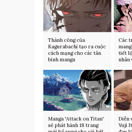
Thành công của
Các t
Kagurabachi tạo ra cuộc
manga
cách mạng cho các tân
tiết l
binh manga
nhân 
Manga "Attack on Titan"
Diễn 
sẽ phát hành 18 trang
Yuji 
mới bổ sung cho cái kết
đau k