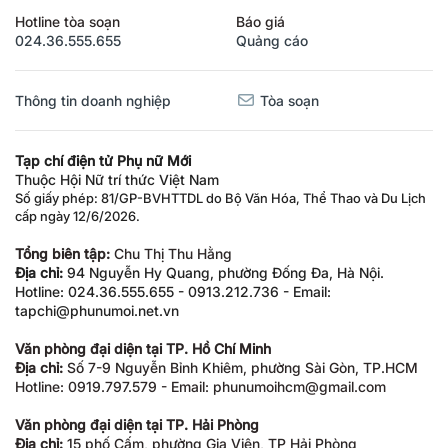
Hotline tòa soạn
Báo giá
024.36.555.655
Quảng cáo
Thông tin doanh nghiệp
Tòa soạn
Tạp chí điện tử Phụ nữ Mới
Thuộc Hội Nữ trí thức Việt Nam
Số giấy phép: 81/GP-BVHTTDL do Bộ Văn Hóa, Thể Thao và Du Lịch
cấp ngày 12/6/2026.
Tổng biên tập:
Chu Thị Thu Hằng
Địa chỉ:
94 Nguyễn Hy Quang, phường Đống Đa, Hà Nội.
Hotline: 024.36.555.655 - 0913.212.736 - Email:
tapchi@phunumoi.net.vn
Văn phòng đại diện tại TP. Hồ Chí Minh
Địa chỉ:
Số 7-9 Nguyễn Bỉnh Khiêm, phường Sài Gòn, TP.HCM
Hotline: 0919.797.579 - Email: phunumoihcm@gmail.com
Văn phòng đại diện tại TP. Hải Phòng
Địa chỉ:
15 phố Cấm, phường Gia Viên, TP Hải Phòng