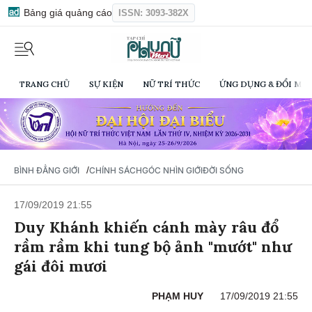
Bảng giá quảng cáo
ISSN: 3093-382X
TRANG CHỦ
SỰ KIỆN
NỮ TRÍ THỨC
ỨNG DỤNG & ĐỔI MỚI
/
BÌNH ĐẲNG GIỚI
CHÍNH SÁCH
GÓC NHÌN GIỚI
ĐỜI SỐNG
17/09/2019 21:55
Duy Khánh khiến cánh mày râu đổ
rầm rầm khi tung bộ ảnh "mướt" như
gái đôi mươi
PHẠM HUY
17/09/2019 21:55