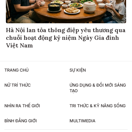
Hà Nội lan tỏa thông điệp yêu thương qua
chuỗi hoạt động kỷ niệm Ngày Gia đình
Việt Nam
TRANG CHỦ
SỰ KIỆN
NỮ TRÍ THỨC
ỨNG DỤNG & ĐỔI MỚI SÁNG
TẠO
NHÌN RA THẾ GIỚI
TRI THỨC & KỸ NĂNG SỐNG
BÌNH ĐẲNG GIỚI
MULTIMEDIA