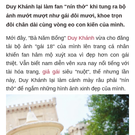
Duy Khánh lại làm fan "nín thở" khi tung ra bộ
ảnh mướt mượt như gái đôi mươi, khoe trọn
đôi chân dài cùng vòng eo con kiến của mình.
Mới đây, "Bà Năm Bống"
Duy Khánh
vừa cho đăng
tải bộ ảnh "gái 18" của mình lên trang cá nhân
khiến fan hâm mộ xuýt xoa vì đẹp hơn con gái
thiệt. Vẫn biết nam diễn vên xưa nay nổi tiếng với
tài hóa trang,
giả gái
siêu "nuột", thế nhưng lần
này, Duy Khánh lại làm cánh mày râu phải "nín
thở" để ngắm những hình ảnh xinh đẹp của mình.