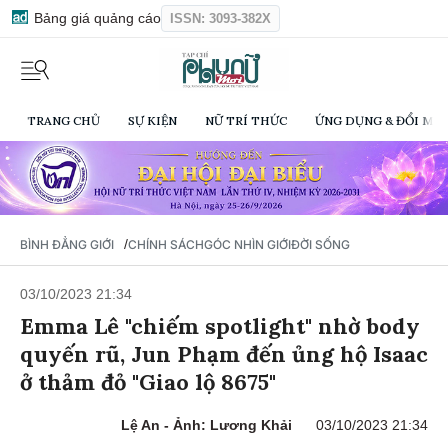
Bảng giá quảng cáo
ISSN: 3093-382X
TRANG CHỦ
SỰ KIỆN
NỮ TRÍ THỨC
ỨNG DỤNG & ĐỔI MỚI
/
BÌNH ĐẲNG GIỚI
CHÍNH SÁCH
GÓC NHÌN GIỚI
ĐỜI SỐNG
03/10/2023 21:34
Emma Lê "chiếm spotlight" nhờ body
quyến rũ, Jun Phạm đến ủng hộ Isaac
ở thảm đỏ "Giao lộ 8675"
Lệ An - Ảnh: Lương Khải
03/10/2023 21:34