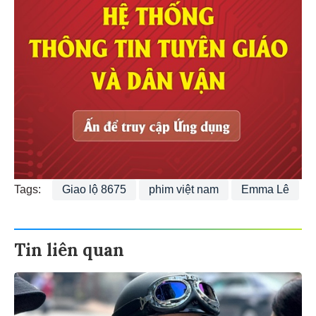
Tags:
Giao lộ 8675
phim việt nam
Emma Lê
Tin liên quan