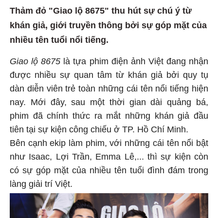
Thảm đỏ "Giao lộ 8675" thu hút sự chú ý từ
khán giả, giới truyền thông bởi sự góp mặt của
nhiều tên tuổi nổi tiếng.
Giao lộ 8675
là tựa phim điện ảnh Việt đang nhận
được nhiều sự quan tâm từ khán giả bởi quy tụ
dàn diễn viên trẻ toàn những cái tên nổi tiếng hiện
nay. Mới đây, sau một thời gian dài quảng bá,
phim đã chính thức ra mắt những khán giả đầu
tiên tại sự kiện công chiếu ở TP. Hồ Chí Minh.
Bên cạnh ekip làm phim, với những cái tên nổi bật
như Isaac, Lợi Trần, Emma Lê,... thì sự kiện còn
có sự góp mặt của nhiều tên tuổi đình đám trong
làng giải trí Việt.