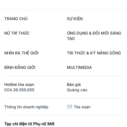
TRANG CHỦ
SỰ KIỆN
NỮ TRÍ THỨC
ỨNG DỤNG & ĐỔI MỚI SÁNG
TẠO
NHÌN RA THẾ GIỚI
TRI THỨC & KỸ NĂNG SỐNG
BÌNH ĐẲNG GIỚI
MULTIMEDIA
Hotline tòa soạn
Báo giá
024.36.555.655
Quảng cáo
Thông tin doanh nghiệp
Tòa soạn
Tạp chí điện tử Phụ nữ Mới