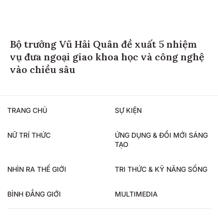
Bộ trưởng Vũ Hải Quân đề xuất 5 nhiệm
vụ đưa ngoại giao khoa học và công nghệ
vào chiều sâu
TRANG CHỦ
SỰ KIỆN
NỮ TRÍ THỨC
ỨNG DỤNG & ĐỔI MỚI SÁNG
TẠO
NHÌN RA THẾ GIỚI
TRI THỨC & KỸ NĂNG SỐNG
BÌNH ĐẲNG GIỚI
MULTIMEDIA