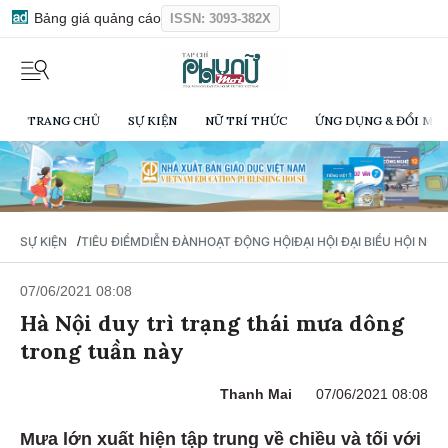
Bảng giá quảng cáo
ISSN: 3093-382X
TRANG CHỦ
SỰ KIỆN
NỮ TRÍ THỨC
ỨNG DỤNG & ĐỔI MỚI
/
SỰ KIỆN
TIÊU ĐIỂM
DIỄN ĐÀN
HOẠT ĐỘNG HỘI
ĐẠI HỘI ĐẠI BIỂU HỘI NỮ 
07/06/2021 08:08
Hà Nội duy trì trạng thái mưa dông
trong tuần này
Thanh Mai
07/06/2021 08:08
Mưa lớn xuất hiện tập trung về chiều và tối với