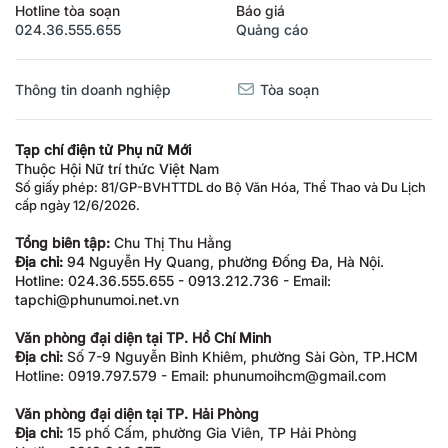
Hotline tòa soạn
Báo giá
024.36.555.655
Quảng cáo
Thông tin doanh nghiệp
Tòa soạn
Tạp chí điện tử Phụ nữ Mới
Thuộc Hội Nữ trí thức Việt Nam
Số giấy phép: 81/GP-BVHTTDL do Bộ Văn Hóa, Thể Thao và Du Lịch
cấp ngày 12/6/2026.
Tổng biên tập:
Chu Thị Thu Hằng
Địa chỉ:
94 Nguyễn Hy Quang, phường Đống Đa, Hà Nội.
Hotline: 024.36.555.655 - 0913.212.736 - Email:
tapchi@phunumoi.net.vn
Văn phòng đại diện tại TP. Hồ Chí Minh
Địa chỉ:
Số 7-9 Nguyễn Bỉnh Khiêm, phường Sài Gòn, TP.HCM
Hotline: 0919.797.579 - Email: phunumoihcm@gmail.com
Văn phòng đại diện tại TP. Hải Phòng
Địa chỉ:
15 phố Cấm, phường Gia Viên, TP Hải Phòng